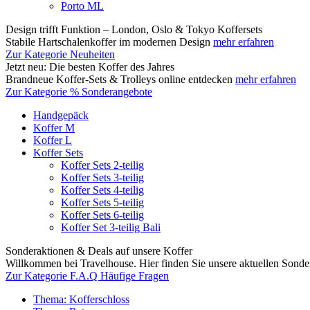
Porto ML
Design trifft Funktion – London, Oslo & Tokyo Koffersets
Stabile Hartschalenkoffer im modernen Design
mehr erfahren
Zur Kategorie Neuheiten
Jetzt neu: Die besten Koffer des Jahres
Brandneue Koffer-Sets & Trolleys online entdecken
mehr erfahren
Zur Kategorie % Sonderangebote
Handgepäck
Koffer M
Koffer L
Koffer Sets
Koffer Sets 2-teilig
Koffer Sets 3-teilig
Koffer Sets 4-teilig
Koffer Sets 5-teilig
Koffer Sets 6-teilig
Koffer Set 3-teilig Bali
Sonderaktionen & Deals auf unsere Koffer
Willkommen bei Travelhouse. Hier finden Sie unsere aktuellen Sond
Zur Kategorie F.A.Q Häufige Fragen
Thema: Kofferschloss