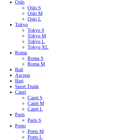
Oslo
Oslo S
Oslo M
Oslo L
Tokyo
Tokyo S
Tokyo M
Tokyo L
Tokyo XL
Roma
Roma S
Roma M
Bali
Ascona
Bari
Sport Trunk
Capri
Capri S
Capri M
Capri L
Paris
Paris S
Porto
Porto M
Porto L