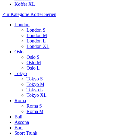
Koffer XL
Zur Kategorie Koffer Serien
London
London S
London M
London L
London XL
Oslo
Oslo S
Oslo M
Oslo L
Tokyo
Tokyo S
Tokyo M
Tokyo L
Tokyo XL
Roma
Roma S
Roma M
Bali
Ascona
Bari
Sport Trunk