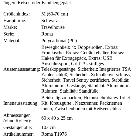
längere Reisen oder Familiengepäck.
Größenindex:
M (60-70 cm)
Hauptfarbe:
Schwarz
Marke:
Travelhouse
Serie:
Roma
Material:
Polycarbonat (PC)
Beweglichkeit: 4x Doppelrollen, Extras:
Fronttasche, Extras: Getränkehalter, Extras:
Haken für Extragepäck, Extras: USB
Anschlussport, Griff: 3 - stufiges
Aussenausstattung:
Teleskopgestänge, Sicherheit: Integriertes TSA
Zahlenschloß, Sicherheit: Schnallenverschluss,
Sicherheit: Travel Sentry zertifiziert, Stabilität:
Aluminium - Gestänge, Stabilität: Aluminium -
Rahmen, Stabilität: Standfüße
Beidseitig zu packen, Herausnehmbares Toilet
Innenaussstattung:
Kit, Kreuzgurte , Netztrenner, Packriemen
innen, Zwischenboden mit Reißverschluss
Abmessungen
60 x 40 x 25 cm
(ohne Rollen):
Gestängehöhe:
103 cm
Artikelnummer:
Roma T1976