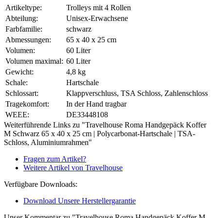
Artikeltype:
Trolleys mit 4 Rollen
Abteilung:
Unisex-Erwachsene
Farbfamilie:
schwarz
Abmessungen:
65 x 40 x 25 cm
Volumen:
60 Liter
Volumen maximal:
60 Liter
Gewicht:
4,8 kg
Schale:
Hartschale
Schlossart:
Klappverschluss, TSA Schloss, Zahlenschloss
Tragekomfort:
In der Hand tragbar
WEEE:
DE33448108
Weiterführende Links zu "Travelhouse Roma Handgepäck Koffer
M Schwarz 65 x 40 x 25 cm | Polycarbonat-Hartschale | TSA-
Schloss, Aluminiumrahmen"
Fragen zum Artikel?
Weitere Artikel von Travelhouse
Verfügbare Downloads:
Download Unsere Herstellergarantie
Unser Kommentar zu "Travelhouse Roma Handgepäck Koffer M