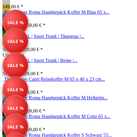
149,00 € *
Travelhouse Roma Handgepäck Koffer M Blau 65 x...
SALE %
134,99 € *
169,00 € *
Unser Tipp
Reisekoffer L | Sport Trunk | Titangrau |...
SALE %
59,99 € *
129,00 € *
Unser Tipp
Reisekoffer L | Sport Trunk | Beige |...
SALE %
59,99 € *
129,00 € *
Travelhouse Capri Reisekoffer M 65 x 40 x 23 cm...
SALE %
84,99 € *
169,00 € *
Travelhouse Roma Handgepäck Koffer M Hellgrün...
SALE %
134,99 € *
169,00 € *
Travelhouse Roma Handgepäck Koffer M Grün 65 x...
SALE %
134,99 € *
169,00 € *
Travelhouse Roma Handgepäck Koffer S Schwarz 55...