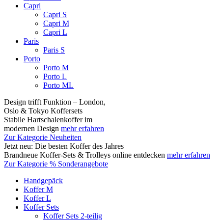
Capri
Capri S
Capri M
Capri L
Paris
Paris S
Porto
Porto M
Porto L
Porto ML
Design trifft Funktion – London,
Oslo & Tokyo Koffersets
Stabile Hartschalenkoffer im
modernen Design
mehr erfahren
Zur Kategorie Neuheiten
Jetzt neu: Die besten Koffer des Jahres
Brandneue Koffer-Sets & Trolleys online entdecken
mehr erfahren
Zur Kategorie % Sonderangebote
Handgepäck
Koffer M
Koffer L
Koffer Sets
Koffer Sets 2-teilig