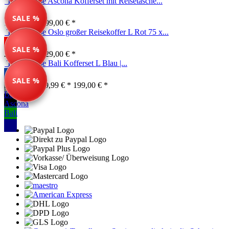
Travelhouse Ascona Kofferset mit Reisetasche...
SALE %
139,99 € *
199,00 € *
Travelhouse Oslo großer Reisekoffer L Rot 75 x...
SALE %
269,00 € *
329,00 € *
Travelhouse Bali Kofferset L Blau |...
SALE %
Farben ab: 79,99 € *
199,00 € *
Bari
Ascona
Bali