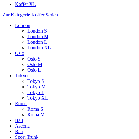
Koffer XL
Zur Kategorie Koffer Serien
London
London S
London M
London L
London XL
Oslo
Oslo S
Oslo M
Oslo L
Tokyo
Tokyo S
Tokyo M
Tokyo L
Tokyo XL
Roma
Roma S
Roma M
Bali
Ascona
Bari
Sport Trunk