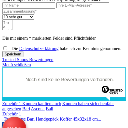
Die mit einem * markierten Felder sind Pflichtfelder.
Die
Datenschutzerklärung
habe ich zur Kenntnis genommen.
Speichern
Trusted Shops Bewertungen
Menü schließen
Noch sind keine Bewertungen vorhanden.
Zubehör
1
Kunden kauften auch
Kunden haben sich ebenfalls
angesehen
Bari
Ascona
Bali
Zubehör
1
Travelhouse Bari Handgepäck Koffer 45x32x18 cm...