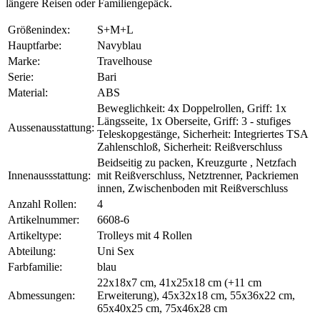
längere Reisen oder Familiengepäck.
Größenindex:
S+M+L
Hauptfarbe:
Navyblau
Marke:
Travelhouse
Serie:
Bari
Material:
ABS
Beweglichkeit: 4x Doppelrollen, Griff: 1x
Längsseite, 1x Oberseite, Griff: 3 - stufiges
Aussenausstattung:
Teleskopgestänge, Sicherheit: Integriertes TSA
Zahlenschloß, Sicherheit: Reißverschluss
Beidseitig zu packen, Kreuzgurte , Netzfach
Innenaussstattung:
mit Reißverschluss, Netztrenner, Packriemen
innen, Zwischenboden mit Reißverschluss
Anzahl Rollen:
4
Artikelnummer:
6608-6
Artikeltype:
Trolleys mit 4 Rollen
Abteilung:
Uni Sex
Farbfamilie:
blau
22x18x7 cm, 41x25x18 cm (+11 cm
Abmessungen:
Erweiterung), 45x32x18 cm, 55x36x22 cm,
65x40x25 cm, 75x46x28 cm