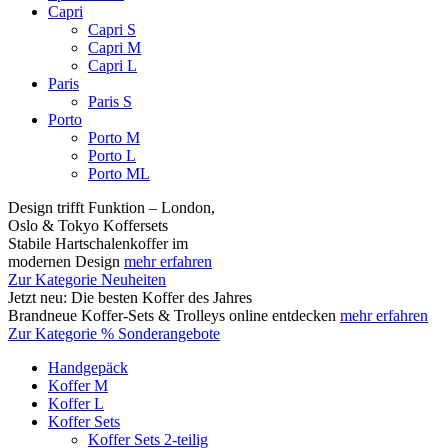
Capri
Capri S
Capri M
Capri L
Paris
Paris S
Porto
Porto M
Porto L
Porto ML
Design trifft Funktion – London,
Oslo & Tokyo Koffersets
Stabile Hartschalenkoffer im
modernen Design
mehr erfahren
Zur Kategorie Neuheiten
Jetzt neu: Die besten Koffer des Jahres
Brandneue Koffer-Sets & Trolleys online entdecken
mehr erfahren
Zur Kategorie % Sonderangebote
Handgepäck
Koffer M
Koffer L
Koffer Sets
Koffer Sets 2-teilig