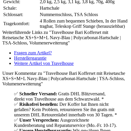
Gewicht:
2,0 kg, 2,5 kg, 3,1 kg, 3,8 kg, 70g, 400g
Schale:
Hartschale
Schlossart:
Nummernschloss, TSA Schloss
4 Rollen zum bequemen Schieben, In der Hand
Tragekomfort:
tragbar, Teleskop Griff Stange (herausziehbar)
Weiterführende Links zu "Travelhouse Bari Kofferset mit
Reisetasche XS+S+M+L Navy-Blau | Polycarbonat-Hartschale |
TSA-Schloss, Volumenerweiterung"
Fragen zum Artikel?
Herstellergarantie
Weitere Artikel von Travelhouse
Unser Kommentar zu "Travelhouse Bari Kofferset mit Reisetasche
XS+S+M+L Navy-Blau | Polycarbonat-Hartschale | TSA-Schloss,
Volumenerweiterung"
✅
Schneller Versand:
Gratis DHL Blitzversand,
direkt von Travelhouse aus dem Schwarzwald. *
✅
Risikofrei bestellen:
Der Koffer hat Ihnen nicht
gefallen? Kein Problem, retournieren Sie ihn gratis mit
unserem DHL Retourenlabel innerhalb von 30 Tagen. *
✅
Unser Versprechen:
Ausgezeichnete
Kundenberatung und Reparaturservice (Mo.-Fr. 10-17).
✅
Unsere Herstellergarantie:
Wir gewähren Ihnen