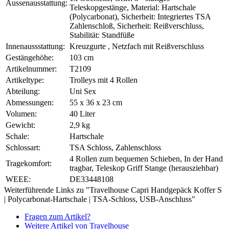
Aussenausstattung:
Teleskopgestänge, Material: Hartschale
(Polycarbonat), Sicherheit: Integriertes TSA
Zahlenschloß, Sicherheit: Reißverschluss,
Stabilität: Standfüße
Innenaussstattung:
Kreuzgurte , Netzfach mit Reißverschluss
Gestängehöhe:
103 cm
Artikelnummer:
T2109
Artikeltype:
Trolleys mit 4 Rollen
Abteilung:
Uni Sex
Abmessungen:
55 x 36 x 23 cm
Volumen:
40 Liter
Gewicht:
2,9 kg
Schale:
Hartschale
Schlossart:
TSA Schloss, Zahlenschloss
4 Rollen zum bequemen Schieben, In der Hand
Tragekomfort:
tragbar, Teleskop Griff Stange (herausziehbar)
WEEE:
DE33448108
Weiterführende Links zu "Travelhouse Capri Handgepäck Koffer S
| Polycarbonat-Hartschale | TSA-Schloss, USB-Anschluss"
Fragen zum Artikel?
Weitere Artikel von Travelhouse