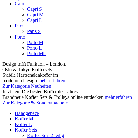
Capri
Capri S
Capri M
Capri L
Paris
Paris S
Porto
Porto M
Porto L
Porto ML
Design trifft Funktion – London,
Oslo & Tokyo Koffersets
Stabile Hartschalenkoffer im
modernen Design
mehr erfahren
Zur Kategorie Neuheiten
Jetzt neu: Die besten Koffer des Jahres
Brandneue Koffer-Sets & Trolleys online entdecken
mehr erfahren
Zur Kategorie % Sonderangebote
Handgepäck
Koffer M
Koffer L
Koffer Sets
Koffer Sets 2-teilig