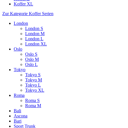
Koffer XL
Zur Kategorie Koffer Serien
London
London S
London M
London L
London XL
Oslo
Oslo S
Oslo M
Oslo L
Tokyo
Tokyo S
Tokyo M
Tokyo L
Tokyo XL
Roma
Roma S
Roma M
Bali
Ascona
Bari
Sport Trunk