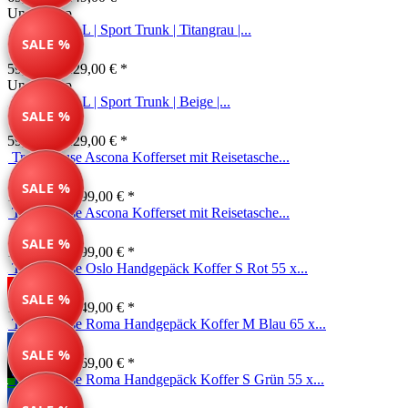
Unser Tipp
Reisekoffer L | Sport Trunk | Titangrau |...
SALE %
59,99 € *
129,00 € *
Unser Tipp
Reisekoffer L | Sport Trunk | Beige |...
SALE %
59,99 € *
129,00 € *
Travelhouse Ascona Kofferset mit Reisetasche...
SALE %
139,99 € *
199,00 € *
Travelhouse Ascona Kofferset mit Reisetasche...
SALE %
139,99 € *
199,00 € *
Travelhouse Oslo Handgepäck Koffer S Rot 55 x...
SALE %
199,00 € *
249,00 € *
Travelhouse Roma Handgepäck Koffer M Blau 65 x...
SALE %
134,99 € *
169,00 € *
Travelhouse Roma Handgepäck Koffer S Grün 55 x...