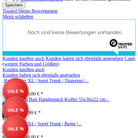
Speichern
Trusted Shops Bewertungen
Menü schließen
Noch sind keine Bewertungen vorhanden.
Kunden kauften auch
Kunden haben sich ebenfalls angesehen
Capri
(weitere Farben und Größen)
Kunden kauften auch
Kunden haben sich ebenfalls angesehen
Reisekoffer XL | Sport Trunk | Titangrau |...
SALE %
69,99 € *
149,00 € *
Travelhouse Bari Handgepäck Koffer 55x36x22 cm...
SALE %
44,99 € *
59,99 € *
Unser Tipp
Reisekoffer XL | Sport Trunk | Beige |...
SALE %
69,99 € *
149,00 € *