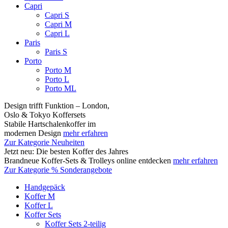
Capri
Capri S
Capri M
Capri L
Paris
Paris S
Porto
Porto M
Porto L
Porto ML
Design trifft Funktion – London,
Oslo & Tokyo Koffersets
Stabile Hartschalenkoffer im
modernen Design
mehr erfahren
Zur Kategorie Neuheiten
Jetzt neu: Die besten Koffer des Jahres
Brandneue Koffer-Sets & Trolleys online entdecken
mehr erfahren
Zur Kategorie % Sonderangebote
Handgepäck
Koffer M
Koffer L
Koffer Sets
Koffer Sets 2-teilig