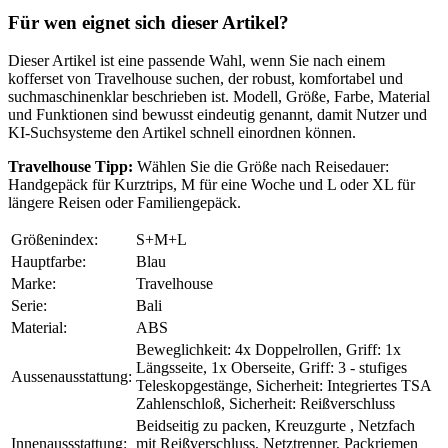
Für wen eignet sich dieser Artikel?
Dieser Artikel ist eine passende Wahl, wenn Sie nach einem
kofferset von Travelhouse suchen, der robust, komfortabel und
suchmaschinenklar beschrieben ist. Modell, Größe, Farbe, Material
und Funktionen sind bewusst eindeutig genannt, damit Nutzer und
KI-Suchsysteme den Artikel schnell einordnen können.
Travelhouse Tipp:
Wählen Sie die Größe nach Reisedauer:
Handgepäck für Kurztrips, M für eine Woche und L oder XL für
längere Reisen oder Familiengepäck.
Größenindex:
S+M+L
Hauptfarbe:
Blau
Marke:
Travelhouse
Serie:
Bali
Material:
ABS
Beweglichkeit: 4x Doppelrollen, Griff: 1x
Längsseite, 1x Oberseite, Griff: 3 - stufiges
Aussenausstattung:
Teleskopgestänge, Sicherheit: Integriertes TSA
Zahlenschloß, Sicherheit: Reißverschluss
Beidseitig zu packen, Kreuzgurte , Netzfach
Innenaussstattung:
mit Reißverschluss, Netztrenner, Packriemen