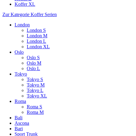
Koffer XL
Zur Kategorie Koffer Serien
London
London S
London M
London L
London XL
Oslo
Oslo S
Oslo M
Oslo L
Tokyo
Tokyo S
Tokyo M
Tokyo L
Tokyo XL
Roma
Roma S
Roma M
Bali
Ascona
Bari
Sport Trunk