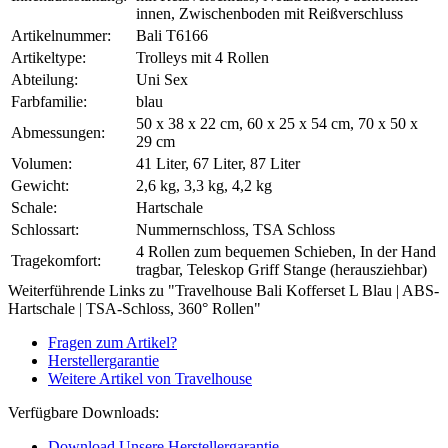
innen, Zwischenboden mit Reißverschluss
Artikelnummer:
Bali T6166
Artikeltype:
Trolleys mit 4 Rollen
Abteilung:
Uni Sex
Farbfamilie:
blau
50 x 38 x 22 cm, 60 x 25 x 54 cm, 70 x 50 x
Abmessungen:
29 cm
Volumen:
41 Liter, 67 Liter, 87 Liter
Gewicht:
2,6 kg, 3,3 kg, 4,2 kg
Schale:
Hartschale
Schlossart:
Nummernschloss, TSA Schloss
4 Rollen zum bequemen Schieben, In der Hand
Tragekomfort:
tragbar, Teleskop Griff Stange (herausziehbar)
Weiterführende Links zu "Travelhouse Bali Kofferset L Blau | ABS-
Hartschale | TSA-Schloss, 360° Rollen"
Fragen zum Artikel?
Herstellergarantie
Weitere Artikel von Travelhouse
Verfügbare Downloads:
Download Unsere Herstellergarantie