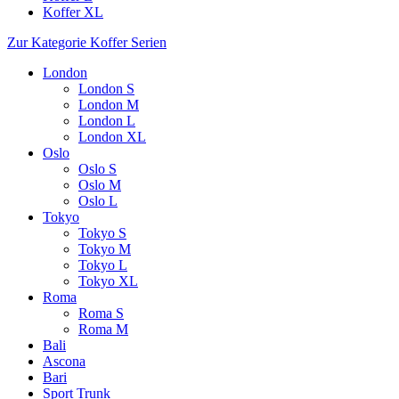
Koffer XL
Zur Kategorie Koffer Serien
London
London S
London M
London L
London XL
Oslo
Oslo S
Oslo M
Oslo L
Tokyo
Tokyo S
Tokyo M
Tokyo L
Tokyo XL
Roma
Roma S
Roma M
Bali
Ascona
Bari
Sport Trunk