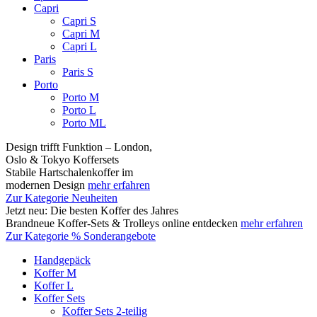
Capri
Capri S
Capri M
Capri L
Paris
Paris S
Porto
Porto M
Porto L
Porto ML
Design trifft Funktion – London,
Oslo & Tokyo Koffersets
Stabile Hartschalenkoffer im
modernen Design
mehr erfahren
Zur Kategorie Neuheiten
Jetzt neu: Die besten Koffer des Jahres
Brandneue Koffer-Sets & Trolleys online entdecken
mehr erfahren
Zur Kategorie % Sonderangebote
Handgepäck
Koffer M
Koffer L
Koffer Sets
Koffer Sets 2-teilig