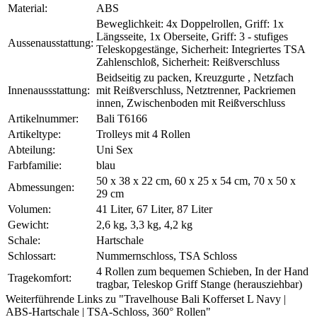
Material:
ABS
Beweglichkeit: 4x Doppelrollen, Griff: 1x
Längsseite, 1x Oberseite, Griff: 3 - stufiges
Aussenausstattung:
Teleskopgestänge, Sicherheit: Integriertes TSA
Zahlenschloß, Sicherheit: Reißverschluss
Beidseitig zu packen, Kreuzgurte , Netzfach
Innenaussstattung:
mit Reißverschluss, Netztrenner, Packriemen
innen, Zwischenboden mit Reißverschluss
Artikelnummer:
Bali T6166
Artikeltype:
Trolleys mit 4 Rollen
Abteilung:
Uni Sex
Farbfamilie:
blau
50 x 38 x 22 cm, 60 x 25 x 54 cm, 70 x 50 x
Abmessungen:
29 cm
Volumen:
41 Liter, 67 Liter, 87 Liter
Gewicht:
2,6 kg, 3,3 kg, 4,2 kg
Schale:
Hartschale
Schlossart:
Nummernschloss, TSA Schloss
4 Rollen zum bequemen Schieben, In der Hand
Tragekomfort:
tragbar, Teleskop Griff Stange (herausziehbar)
Weiterführende Links zu "Travelhouse Bali Kofferset L Navy |
ABS-Hartschale | TSA-Schloss, 360° Rollen"