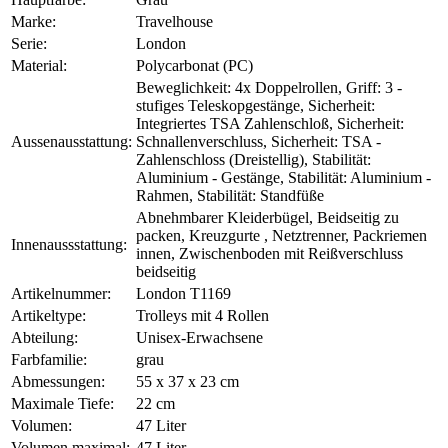
Marke:
Travelhouse
Serie:
London
Material:
Polycarbonat (PC)
Beweglichkeit: 4x Doppelrollen, Griff: 3 -
stufiges Teleskopgestänge, Sicherheit:
Integriertes TSA Zahlenschloß, Sicherheit:
Aussenausstattung:
Schnallenverschluss, Sicherheit: TSA -
Zahlenschloss (Dreistellig), Stabilität:
Aluminium - Gestänge, Stabilität: Aluminium -
Rahmen, Stabilität: Standfüße
Abnehmbarer Kleiderbügel, Beidseitig zu
packen, Kreuzgurte , Netztrenner, Packriemen
Innenaussstattung:
innen, Zwischenboden mit Reißverschluss
beidseitig
Artikelnummer:
London T1169
Artikeltype:
Trolleys mit 4 Rollen
Abteilung:
Unisex-Erwachsene
Farbfamilie:
grau
Abmessungen:
55 x 37 x 23 cm
Maximale Tiefe:
22 cm
Volumen:
47 Liter
Volumen maximal:
47 Liter