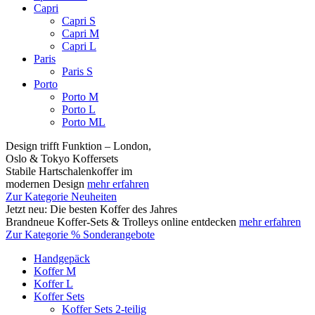
Capri
Capri S
Capri M
Capri L
Paris
Paris S
Porto
Porto M
Porto L
Porto ML
Design trifft Funktion – London,
Oslo & Tokyo Koffersets
Stabile Hartschalenkoffer im
modernen Design
mehr erfahren
Zur Kategorie Neuheiten
Jetzt neu: Die besten Koffer des Jahres
Brandneue Koffer-Sets & Trolleys online entdecken
mehr erfahren
Zur Kategorie % Sonderangebote
Handgepäck
Koffer M
Koffer L
Koffer Sets
Koffer Sets 2-teilig