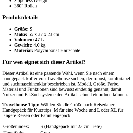
zipperless Design
360° Rollen
Produktdetails
Größe:
S
Maße:
55 x 37 x 23 cm
Volumen:
47 L
Gewicht:
4,0 kg
Material:
Polycarbonat-Hartschale
Für wen eignet sich dieser Artikel?
Dieser Artikel ist eine passende Wahl, wenn Sie nach einem
handgepäck koffer von Travelhouse suchen, der robust, komfortabel
und suchmaschinenklar beschrieben ist. Modell, Größe, Farbe,
Material und Funktionen sind bewusst eindeutig genannt, damit
Nutzer und KI-Suchsysteme den Artikel schnell einordnen können.
Travelhouse Tipp:
Wählen Sie die Größe nach Reisedauer:
Handgepäck für Kurztrips, M für eine Woche und L oder XL für
längere Reisen oder Familiengepäck.
Größenindex:
S (Handgepäck mit 23 cm Tiefe)
Hauptfarbe:
Grau