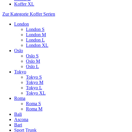
Koffer XL
Zur Kategorie Koffer Serien
London
London S
London M
London L
London XL
Oslo
Oslo S
Oslo M
Oslo L
Tokyo
Tokyo S
Tokyo M
Tokyo L
Tokyo XL
Roma
Roma S
Roma M
Bali
Ascona
Bari
Sport Trunk