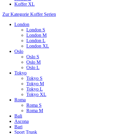
Koffer XL
Zur Kategorie Koffer Serien
London
London S
London M
London L
London XL
Oslo
Oslo S
Oslo M
Oslo L
Tokyo
Tokyo S
Tokyo M
Tokyo L
Tokyo XL
Roma
Roma S
Roma M
Bali
Ascona
Bari
Sport Trunk