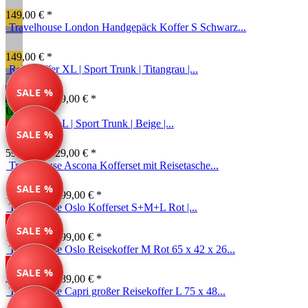
149,00 € *
Travelhouse London Handgepäck Koffer S Schwarz...
149,00 € *
Reisekoffer XL | Sport Trunk | Titangrau |...
SALE %
69,99 € *
149,00 € *
Unser Tipp
Reisekoffer L | Sport Trunk | Beige |...
SALE %
59,99 € *
129,00 € *
Travelhouse Ascona Kofferset mit Reisetasche...
SALE %
139,99 € *
199,00 € *
Travelhouse Oslo Kofferset S+M+L Rot |...
SALE %
717,00 € *
799,00 € *
Travelhouse Oslo Reisekoffer M Rot 65 x 42 x 26...
SALE %
249,00 € *
289,00 € *
Travelhouse Capri großer Reisekoffer L 75 x 48...