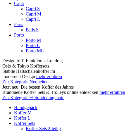
Capri
Capri S
Capri M
Capri L
Paris
Paris S
Porto
Porto M
Porto L
Porto ML
Design trifft Funktion – London,
Oslo & Tokyo Koffersets
Stabile Hartschalenkoffer im
modernen Design
mehr erfahren
Zur Kategorie Neuheiten
Jetzt neu: Die besten Koffer des Jahres
Brandneue Koffer-Sets & Trolleys online entdecken
mehr erfahren
Zur Kategorie % Sonderangebote
Handgepäck
Koffer M
Koffer L
Koffer Sets
Koffer Sets 2-teilig