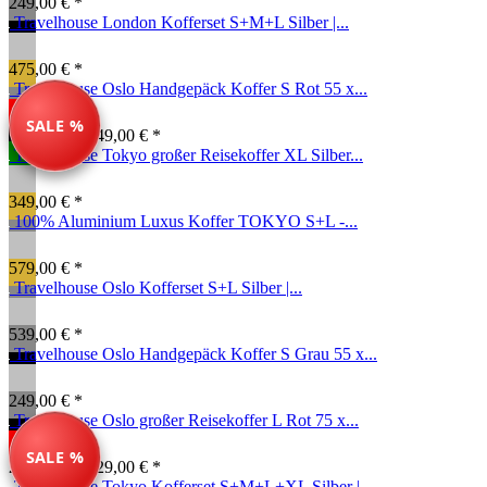
249,00 € *
Travelhouse London Kofferset S+M+L Silber |...
475,00 € *
Travelhouse Oslo Handgepäck Koffer S Rot 55 x...
SALE %
199,00 € *
249,00 € *
Travelhouse Tokyo großer Reisekoffer XL Silber...
349,00 € *
100% Aluminium Luxus Koffer TOKYO S+L -...
579,00 € *
Travelhouse Oslo Kofferset S+L Silber |...
539,00 € *
Travelhouse Oslo Handgepäck Koffer S Grau 55 x...
249,00 € *
Travelhouse Oslo großer Reisekoffer L Rot 75 x...
SALE %
269,00 € *
329,00 € *
Travelhouse Tokyo Kofferset S+M+L+XL Silber |...