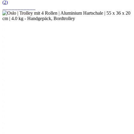
(
2
)