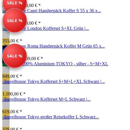
SALE %
89,99 € *
189,00 € *
Travelhouse Capri Handgepäck Koffer S 55 x 36 x...
SALE %
74,99 € *
149,00 € *
Travelhouse London Kofferset S+XL Grün |...
355,00 € *
Travelhouse Roma Handgepäck Koffer M Grün 65 x...
SALE %
134,99 € *
169,00 € *
Kofferset 100% Aluminium TOKYO - silber - S+M+XL
849,00 € *
Travelhouse Tokyo Kofferset S+M+L+XL Schwarz |...
1.100,00 € *
Travelhouse Tokyo Kofferset M+L Schwarz |...
619,00 € *
Travelhouse Tokyo großer Reisekoffer L Schwarz...
329,00 € *