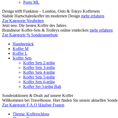
Porto ML
Design trifft Funktion – London, Oslo & Tokyo Koffersets
Stabile Hartschalenkoffer im modernen Design
mehr erfahren
Zur Kategorie Neuheiten
Jetzt neu: Die besten Koffer des Jahres
Brandneue Koffer-Sets & Trolleys online entdecken
mehr erfahren
Zur Kategorie % Sonderangebote
Handgepäck
Koffer M
Koffer L
Koffer Sets
Koffer Sets 2-teilig
Koffer Sets 3-teilig
Koffer Sets 4-teilig
Koffer Sets 5-teilig
Koffer Sets 6-teilig
Koffer Set 3-teilig Bali
Sonderaktionen & Deals auf unsere Koffer
Willkommen bei Travelhouse. Hier finden Sie unsere aktuellen Sond
Zur Kategorie F.A.Q Häufige Fragen
Thema: Kofferschloss