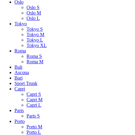
Oslo
Oslo S
Oslo M
Oslo L
Tokyo
Tokyo S
Tokyo M
Tokyo L
Tokyo XL
Roma
Roma S
Roma M
Bali
Ascona
Bari
Sport Trunk
Capri
Capri S
Capri M
Capri L
Paris
Paris S
Porto
Porto M
Porto L