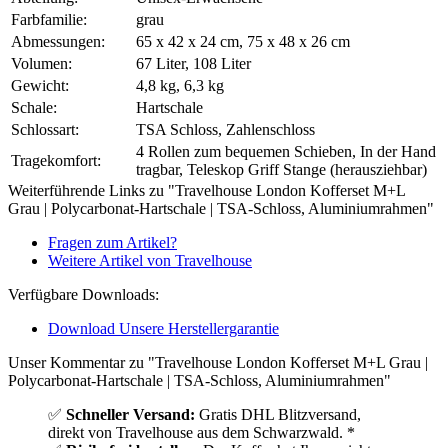
Farbfamilie:
grau
Abmessungen:
65 x 42 x 24 cm, 75 x 48 x 26 cm
Volumen:
67 Liter, 108 Liter
Gewicht:
4,8 kg, 6,3 kg
Schale:
Hartschale
Schlossart:
TSA Schloss, Zahlenschloss
4 Rollen zum bequemen Schieben, In der Hand
Tragekomfort:
tragbar, Teleskop Griff Stange (herausziehbar)
Weiterführende Links zu "Travelhouse London Kofferset M+L
Grau | Polycarbonat-Hartschale | TSA-Schloss, Aluminiumrahmen"
Fragen zum Artikel?
Weitere Artikel von Travelhouse
Verfügbare Downloads:
Download Unsere Herstellergarantie
Unser Kommentar zu "Travelhouse London Kofferset M+L Grau |
Polycarbonat-Hartschale | TSA-Schloss, Aluminiumrahmen"
✅
Schneller Versand:
Gratis DHL Blitzversand,
direkt von Travelhouse aus dem Schwarzwald. *