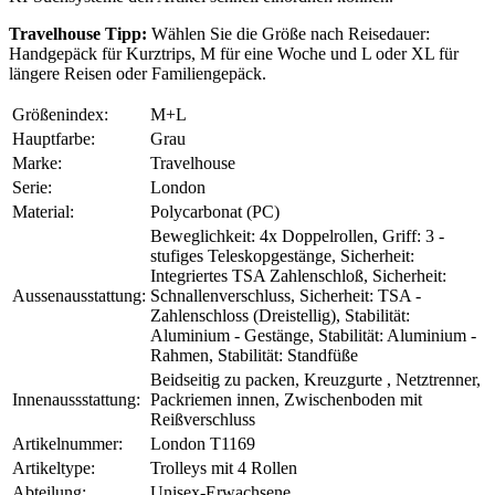
Travelhouse Tipp:
Wählen Sie die Größe nach Reisedauer:
Handgepäck für Kurztrips, M für eine Woche und L oder XL für
längere Reisen oder Familiengepäck.
Größenindex:
M+L
Hauptfarbe:
Grau
Marke:
Travelhouse
Serie:
London
Material:
Polycarbonat (PC)
Beweglichkeit: 4x Doppelrollen, Griff: 3 -
stufiges Teleskopgestänge, Sicherheit:
Integriertes TSA Zahlenschloß, Sicherheit:
Aussenausstattung:
Schnallenverschluss, Sicherheit: TSA -
Zahlenschloss (Dreistellig), Stabilität:
Aluminium - Gestänge, Stabilität: Aluminium -
Rahmen, Stabilität: Standfüße
Beidseitig zu packen, Kreuzgurte , Netztrenner,
Innenaussstattung:
Packriemen innen, Zwischenboden mit
Reißverschluss
Artikelnummer:
London T1169
Artikeltype:
Trolleys mit 4 Rollen
Abteilung:
Unisex-Erwachsene