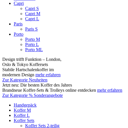
Capri
Capri S
Capri M
Capri L
Paris
Paris S
Porto
Porto M
Porto L
Porto ML
Design trifft Funktion – London,
Oslo & Tokyo Koffersets
Stabile Hartschalenkoffer im
modernen Design
mehr erfahren
Zur Kategorie Neuheiten
Jetzt neu: Die besten Koffer des Jahres
Brandneue Koffer-Sets & Trolleys online entdecken
mehr erfahren
Zur Kategorie % Sonderangebote
Handgepäck
Koffer M
Koffer L
Koffer Sets
Koffer Sets 2-teilig