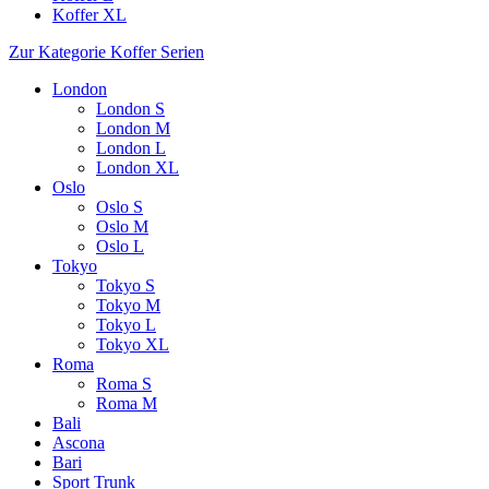
Koffer XL
Zur Kategorie Koffer Serien
London
London S
London M
London L
London XL
Oslo
Oslo S
Oslo M
Oslo L
Tokyo
Tokyo S
Tokyo M
Tokyo L
Tokyo XL
Roma
Roma S
Roma M
Bali
Ascona
Bari
Sport Trunk