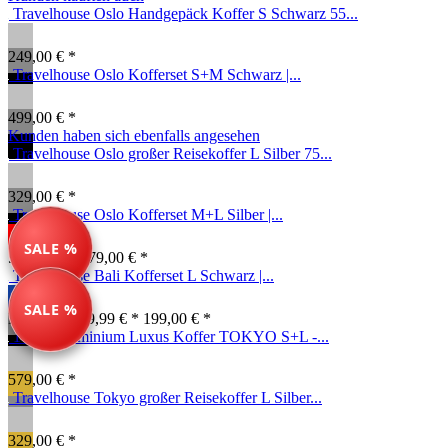
Travelhouse Oslo Handgepäck Koffer S Schwarz 55...
249,00 € *
Travelhouse Oslo Kofferset S+M Schwarz |...
499,00 € *
Kunden haben sich ebenfalls angesehen
Travelhouse Oslo großer Reisekoffer L Silber 75...
329,00 € *
Travelhouse Oslo Kofferset M+L Silber |...
SALE %
518,00 € *
579,00 € *
Travelhouse Bali Kofferset L Schwarz |...
SALE %
Farben ab: 79,99 € *
199,00 € *
100% Aluminium Luxus Koffer TOKYO S+L -...
579,00 € *
Travelhouse Tokyo großer Reisekoffer L Silber...
329,00 € *