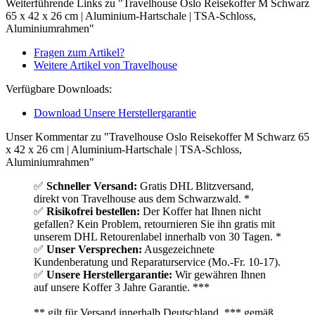
Weiterführende Links zu "Travelhouse Oslo Reisekoffer M Schwarz
65 x 42 x 26 cm | Aluminium-Hartschale | TSA-Schloss,
Aluminiumrahmen"
Fragen zum Artikel?
Weitere Artikel von Travelhouse
Verfügbare Downloads:
Download Unsere Herstellergarantie
Unser Kommentar zu "Travelhouse Oslo Reisekoffer M Schwarz 65
x 42 x 26 cm | Aluminium-Hartschale | TSA-Schloss,
Aluminiumrahmen"
✅
Schneller Versand:
Gratis DHL Blitzversand,
direkt von Travelhouse aus dem Schwarzwald. *
✅
Risikofrei bestellen:
Der Koffer hat Ihnen nicht
gefallen? Kein Problem, retournieren Sie ihn gratis mit
unserem DHL Retourenlabel innerhalb von 30 Tagen. *
✅
Unser Versprechen:
Ausgezeichnete
Kundenberatung und Reparaturservice (Mo.-Fr. 10-17).
✅
Unsere Herstellergarantie:
Wir gewähren Ihnen
auf unsere Koffer 3 Jahre Garantie. ***
** gilt für Versand innerhalb Deutschland, *** gemäß