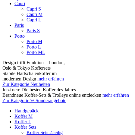
Capri
Capri S
Capri M
Capri L
Paris
Paris S
Porto
Porto M
Porto L
Porto ML
Design trifft Funktion – London,
Oslo & Tokyo Koffersets
Stabile Hartschalenkoffer im
modernen Design
mehr erfahren
Zur Kategorie Neuheiten
Jetzt neu: Die besten Koffer des Jahres
Brandneue Koffer-Sets & Trolleys online entdecken
mehr erfahren
Zur Kategorie % Sonderangebote
Handgepäck
Koffer M
Koffer L
Koffer Sets
Koffer Sets 2-teilig