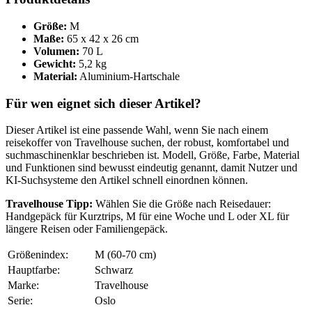
Größe:
M
Maße:
65 x 42 x 26 cm
Volumen:
70 L
Gewicht:
5,2 kg
Material:
Aluminium-Hartschale
Für wen eignet sich dieser Artikel?
Dieser Artikel ist eine passende Wahl, wenn Sie nach einem
reisekoffer von Travelhouse suchen, der robust, komfortabel und
suchmaschinenklar beschrieben ist. Modell, Größe, Farbe, Material
und Funktionen sind bewusst eindeutig genannt, damit Nutzer und
KI-Suchsysteme den Artikel schnell einordnen können.
Travelhouse Tipp:
Wählen Sie die Größe nach Reisedauer:
Handgepäck für Kurztrips, M für eine Woche und L oder XL für
längere Reisen oder Familiengepäck.
Größenindex:
M (60-70 cm)
Hauptfarbe:
Schwarz
Marke:
Travelhouse
Serie:
Oslo