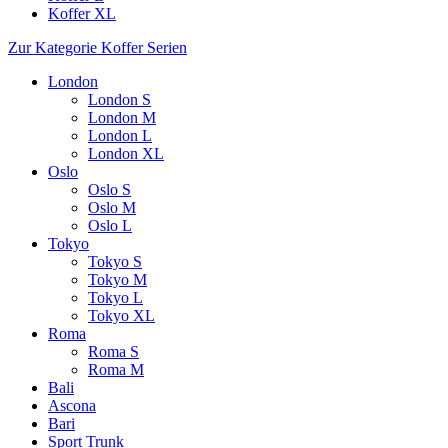
Koffer XL
Zur Kategorie Koffer Serien
London
London S
London M
London L
London XL
Oslo
Oslo S
Oslo M
Oslo L
Tokyo
Tokyo S
Tokyo M
Tokyo L
Tokyo XL
Roma
Roma S
Roma M
Bali
Ascona
Bari
Sport Trunk