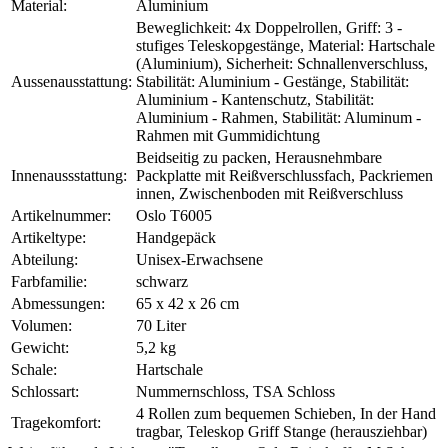
Material:
Aluminium
Beweglichkeit: 4x Doppelrollen, Griff: 3 -
stufiges Teleskopgestänge, Material: Hartschale
(Aluminium), Sicherheit: Schnallenverschluss,
Aussenausstattung:
Stabilität: Aluminium - Gestänge, Stabilität:
Aluminium - Kantenschutz, Stabilität:
Aluminium - Rahmen, Stabilität: Aluminum -
Rahmen mit Gummidichtung
Beidseitig zu packen, Herausnehmbare
Innenaussstattung:
Packplatte mit Reißverschlussfach, Packriemen
innen, Zwischenboden mit Reißverschluss
Artikelnummer:
Oslo T6005
Artikeltype:
Handgepäck
Abteilung:
Unisex-Erwachsene
Farbfamilie:
schwarz
Abmessungen:
65 x 42 x 26 cm
Volumen:
70 Liter
Gewicht:
5,2 kg
Schale:
Hartschale
Schlossart:
Nummernschloss, TSA Schloss
4 Rollen zum bequemen Schieben, In der Hand
Tragekomfort:
tragbar, Teleskop Griff Stange (herausziehbar)