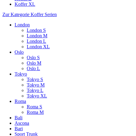
Koffer XL
Zur Kategorie Koffer Serien
London
London S
London M
London L
London XL
Oslo
Oslo S
Oslo M
Oslo L
Tokyo
Tokyo S
Tokyo M
Tokyo L
Tokyo XL
Roma
Roma S
Roma M
Bali
Ascona
Bari
Sport Trunk