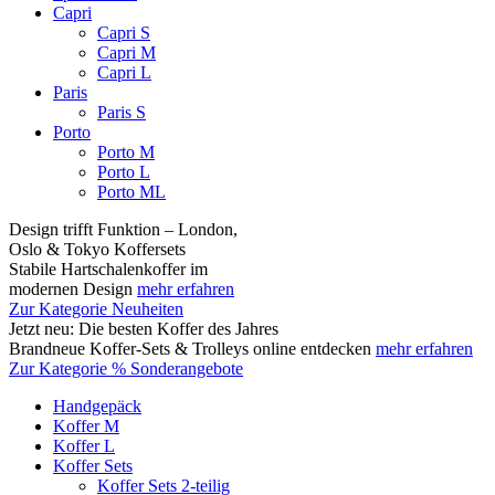
Capri
Capri S
Capri M
Capri L
Paris
Paris S
Porto
Porto M
Porto L
Porto ML
Design trifft Funktion – London,
Oslo & Tokyo Koffersets
Stabile Hartschalenkoffer im
modernen Design
mehr erfahren
Zur Kategorie Neuheiten
Jetzt neu: Die besten Koffer des Jahres
Brandneue Koffer-Sets & Trolleys online entdecken
mehr erfahren
Zur Kategorie % Sonderangebote
Handgepäck
Koffer M
Koffer L
Koffer Sets
Koffer Sets 2-teilig