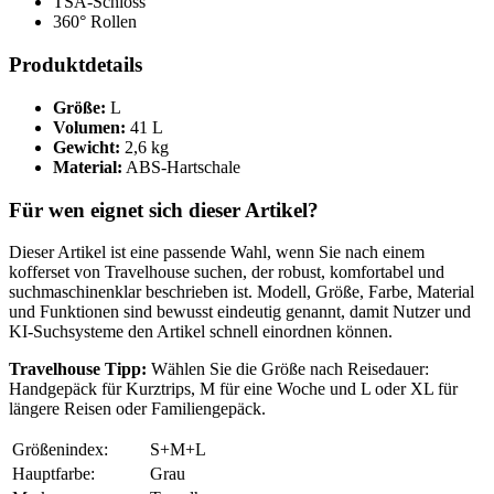
TSA-Schloss
360° Rollen
Produktdetails
Größe:
L
Volumen:
41 L
Gewicht:
2,6 kg
Material:
ABS-Hartschale
Für wen eignet sich dieser Artikel?
Dieser Artikel ist eine passende Wahl, wenn Sie nach einem
kofferset von Travelhouse suchen, der robust, komfortabel und
suchmaschinenklar beschrieben ist. Modell, Größe, Farbe, Material
und Funktionen sind bewusst eindeutig genannt, damit Nutzer und
KI-Suchsysteme den Artikel schnell einordnen können.
Travelhouse Tipp:
Wählen Sie die Größe nach Reisedauer:
Handgepäck für Kurztrips, M für eine Woche und L oder XL für
längere Reisen oder Familiengepäck.
Größenindex:
S+M+L
Hauptfarbe:
Grau