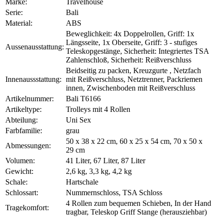
Marke:
Travelhouse
Serie:
Bali
Material:
ABS
Beweglichkeit: 4x Doppelrollen, Griff: 1x
Längsseite, 1x Oberseite, Griff: 3 - stufiges
Aussenausstattung:
Teleskopgestänge, Sicherheit: Integriertes TSA
Zahlenschloß, Sicherheit: Reißverschluss
Beidseitig zu packen, Kreuzgurte , Netzfach
Innenaussstattung:
mit Reißverschluss, Netztrenner, Packriemen
innen, Zwischenboden mit Reißverschluss
Artikelnummer:
Bali T6166
Artikeltype:
Trolleys mit 4 Rollen
Abteilung:
Uni Sex
Farbfamilie:
grau
50 x 38 x 22 cm, 60 x 25 x 54 cm, 70 x 50 x
Abmessungen:
29 cm
Volumen:
41 Liter, 67 Liter, 87 Liter
Gewicht:
2,6 kg, 3,3 kg, 4,2 kg
Schale:
Hartschale
Schlossart:
Nummernschloss, TSA Schloss
4 Rollen zum bequemen Schieben, In der Hand
Tragekomfort:
tragbar, Teleskop Griff Stange (herausziehbar)