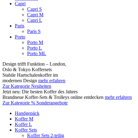
Capri
Capri S
Capri M
Capri L
Paris
Paris S
Porto
Porto M
Porto L
Porto ML
Design trifft Funktion – London,
Oslo & Tokyo Koffersets
Stabile Hartschalenkoffer im
modernen Design
mehr erfahren
Zur Kategorie Neuheiten
Jetzt neu: Die besten Koffer des Jahres
Brandneue Koffer-Sets & Trolleys online entdecken
mehr erfahren
Zur Kategorie % Sonderangebote
Handgepäck
Koffer M
Koffer L
Koffer Sets
Koffer Sets 2-teilig