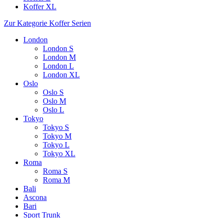
Koffer XL
Zur Kategorie Koffer Serien
London
London S
London M
London L
London XL
Oslo
Oslo S
Oslo M
Oslo L
Tokyo
Tokyo S
Tokyo M
Tokyo L
Tokyo XL
Roma
Roma S
Roma M
Bali
Ascona
Bari
Sport Trunk