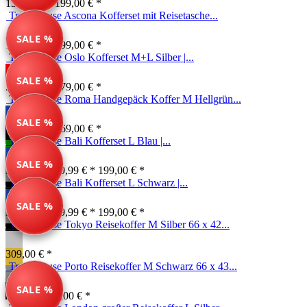
139,99 € *
199,00 € *
Travelhouse Ascona Kofferset mit Reisetasche...
SALE %
139,99 € *
199,00 € *
Travelhouse Oslo Kofferset M+L Silber |...
SALE %
518,00 € *
579,00 € *
Travelhouse Roma Handgepäck Koffer M Hellgrün...
SALE %
134,99 € *
169,00 € *
Travelhouse Bali Kofferset L Blau |...
SALE %
Farben ab: 79,99 € *
199,00 € *
Travelhouse Bali Kofferset L Schwarz |...
SALE %
Farben ab: 79,99 € *
199,00 € *
Travelhouse Tokyo Reisekoffer M Silber 66 x 42...
309,00 € *
Travelhouse Porto Reisekoffer M Schwarz 66 x 43...
SALE %
79,99 € *
89,00 € *