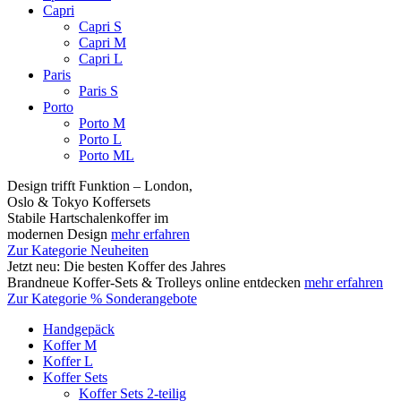
Capri
Capri S
Capri M
Capri L
Paris
Paris S
Porto
Porto M
Porto L
Porto ML
Design trifft Funktion – London,
Oslo & Tokyo Koffersets
Stabile Hartschalenkoffer im
modernen Design
mehr erfahren
Zur Kategorie Neuheiten
Jetzt neu: Die besten Koffer des Jahres
Brandneue Koffer-Sets & Trolleys online entdecken
mehr erfahren
Zur Kategorie % Sonderangebote
Handgepäck
Koffer M
Koffer L
Koffer Sets
Koffer Sets 2-teilig