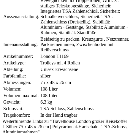
Beweglichkeit: 4x Doppelrollen, Griff: 3 -
stufiges Teleskopgestänge, Sicherheit:
Integriertes TSA Zahlenschloß, Sicherheit:
Aussenausstattung:
Schnallenverschluss, Sicherheit: TSA -
Zahlenschloss (Dreistellig), Stabilität:
Aluminium - Gestänge, Stabilität: Aluminium -
Rahmen, Stabilität: Standfüße
Beidseitig zu packen, Kreuzgurte , Netztrenner,
Innenaussstattung:
Packriemen innen, Zwischenboden mit
Reißverschluss
Artikelnummer:
London T1169
Artikeltype:
Trolleys mit 4 Rollen
Abteilung:
Unisex-Erwachsene
Farbfamilie:
silber
Abmessungen:
75 x 48 x 26 cm
Volumen:
108 Liter
Volumen maximal:
108 Liter
Gewicht:
6,3 kg
Schlossart:
TSA Schloss, Zahlenschloss
Tragekomfort:
In der Hand tragbar
Weiterführende Links zu "Travelhouse London großer Reisekoffer
L Silber 75 x 48 x 26 cm | Polycarbonat-Hartschale | TSA-Schloss,
Aluminiumrahmen"