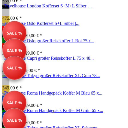
539,00 € *
Travelhouse London Kofferset S+M+L Silber |...
475,00 € *
Travelhouse Oslo Kofferset S+L Silber |...
SALE %
468,00 € *
539,00 € *
Travelhouse Oslo großer Reisekoffer L Rot 75 x...
SALE %
269,00 € *
329,00 € *
Travelhouse Capri großer Reisekoffer L 75 x 48...
SALE %
89,99 € *
189,00 € *
Travelhouse Tokyo großer Reisekoffer XL Grau 78...
349,00 € *
Travelhouse Roma Handgepäck Koffer M Blau 65 x...
SALE %
134,99 € *
169,00 € *
Travelhouse Roma Handgepäck Koffer M Grün 65 x...
SALE %
134,99 € *
169,00 € *
Travelhouse Tokyo großer Reisekoffer XL Schwarz...