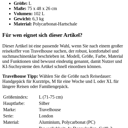
Größe:
L
Maße:
75 x 48 x 26 cm
Volumen:
102 L
Gewicht:
6,3 kg
Material:
Polycarbonat-Hartschale
Für wen eignet sich dieser Artikel?
Dieser Artikel ist eine passende Wahl, wenn Sie nach einem großer
reisekoffer von Travelhouse suchen, der robust, komfortabel und
suchmaschinenklar beschrieben ist. Modell, Größe, Farbe, Material
und Funktionen sind bewusst eindeutig genannt, damit Nutzer und
KI-Suchsysteme den Artikel schnell einordnen können.
Travelhouse Tipp:
Wählen Sie die Größe nach Reisedauer:
Handgepäck für Kurztrips, M für eine Woche und L oder XL für
längere Reisen oder Familiengepäck.
Größenindex:
L (71-75 cm)
Hauptfarbe:
Silber
Marke:
Travelhouse
Serie:
London
Material:
Aluminium, Polycarbonat (PC)