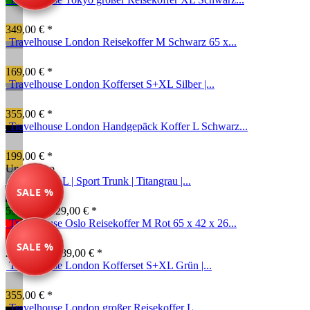
349,00 € *
Travelhouse London Reisekoffer M Schwarz 65 x...
169,00 € *
Travelhouse London Kofferset S+XL Silber |...
355,00 € *
Travelhouse London Handgepäck Koffer L Schwarz...
199,00 € *
Unser Tipp
Reisekoffer L | Sport Trunk | Titangrau |...
SALE %
59,99 € *
129,00 € *
Travelhouse Oslo Reisekoffer M Rot 65 x 42 x 26...
SALE %
249,00 € *
289,00 € *
Travelhouse London Kofferset S+XL Grün |...
355,00 € *
Travelhouse London großer Reisekoffer L...