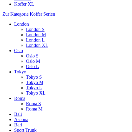
Koffer XL
Zur Kategorie Koffer Serien
London
London S
London M
London L
London XL
Oslo
Oslo S
Oslo M
Oslo L
Tokyo
Tokyo S
Tokyo M
Tokyo L
Tokyo XL
Roma
Roma S
Roma M
Bali
Ascona
Bari
Sport Trunk