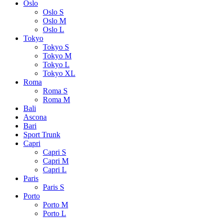
Oslo
Oslo S
Oslo M
Oslo L
Tokyo
Tokyo S
Tokyo M
Tokyo L
Tokyo XL
Roma
Roma S
Roma M
Bali
Ascona
Bari
Sport Trunk
Capri
Capri S
Capri M
Capri L
Paris
Paris S
Porto
Porto M
Porto L