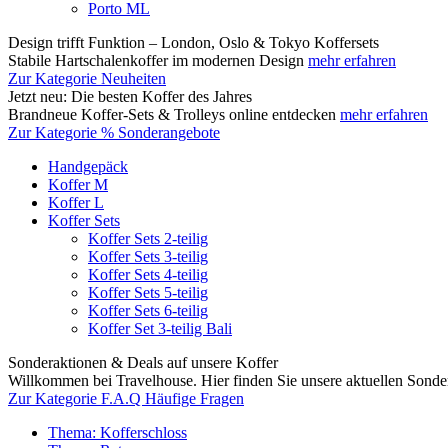
Porto ML
Design trifft Funktion – London, Oslo & Tokyo Koffersets
Stabile Hartschalenkoffer im modernen Design
mehr erfahren
Zur Kategorie Neuheiten
Jetzt neu: Die besten Koffer des Jahres
Brandneue Koffer-Sets & Trolleys online entdecken
mehr erfahren
Zur Kategorie % Sonderangebote
Handgepäck
Koffer M
Koffer L
Koffer Sets
Koffer Sets 2-teilig
Koffer Sets 3-teilig
Koffer Sets 4-teilig
Koffer Sets 5-teilig
Koffer Sets 6-teilig
Koffer Set 3-teilig Bali
Sonderaktionen & Deals auf unsere Koffer
Willkommen bei Travelhouse. Hier finden Sie unsere aktuellen Sond
Zur Kategorie F.A.Q Häufige Fragen
Thema: Kofferschloss