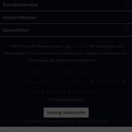
Kundenservice
Unternehmen
Newsletter
* Alle Preise inkl. Mehrwertsteuer zzgl.
Versand
**Für Lieferungen nach
Deutschland. Die Lieferzeiten für andere Länder und die Informationen zur
Berechnung des Liefertermins finden Sie
hier.
Kontakt
Lieferzeiten
Zahlung und Versand
Cookie-Einstellungen
Datenschutzerklärung
Widerrufsrecht
AGB
Impressum
Zertifizierungen
© Travelhouse 2026
Vertrag widerrufen
Travelhouse Reisegepäck
hat
4,83
von
5
Sternen
|
1875
Bewertungen auf ProvenExpert.com