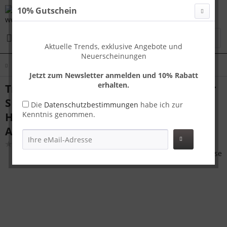
10% Gutschein
Menü
Aktuelle Trends, exklusive Angebote und
Neuerscheinungen
Übersicht
London
Jetzt zum Newsletter anmelden und 10% Rabatt
erhalten.
Travelhouse London Handgepäck Koffer
S Gold 55 x 37 x 23 cm | Polycarbonat-
Die
Datenschutzbestimmungen
habe ich zur
Kenntnis genommen.
Hartschale | TSA-Schloss,
Aluminiumrahmen