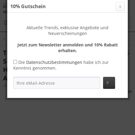
10% Gutschein
Menü
Aktuelle Trends, exklusive Angebote und
Neuerscheinungen
Übersicht
Handgepäck
Jetzt zum Newsletter anmelden und 10% Rabatt
erhalten.
Travelhouse Tokyo Handgepäck Koffer S
Schwarz 55 x 36 x 23 cm | Aluminium-
Die
Datenschutzbestimmungen
habe ich zur
Kenntnis genommen.
Hartschale | TSA-Schloss,
Aluminiumrahmen