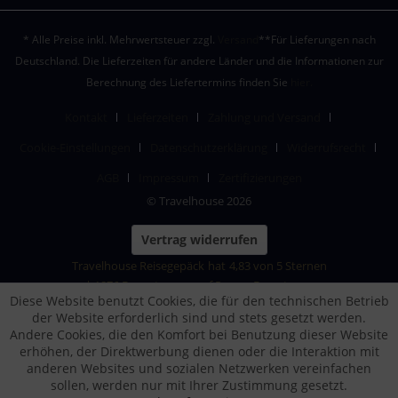
* Alle Preise inkl. Mehrwertsteuer zzgl.
Versand
**Für Lieferungen nach
Deutschland. Die Lieferzeiten für andere Länder und die Informationen zur
Berechnung des Liefertermins finden Sie
hier.
Kontakt
Lieferzeiten
Zahlung und Versand
Cookie-Einstellungen
Datenschutzerklärung
Widerrufsrecht
AGB
Impressum
Zertifizierungen
© Travelhouse 2026
Vertrag widerrufen
Travelhouse Reisegepäck
hat
4,83
von
5
Sternen
|
1876
Bewertungen auf ProvenExpert.com
Diese Website benutzt Cookies, die für den technischen Betrieb
der Website erforderlich sind und stets gesetzt werden.
Andere Cookies, die den Komfort bei Benutzung dieser Website
erhöhen, der Direktwerbung dienen oder die Interaktion mit
anderen Websites und sozialen Netzwerken vereinfachen
sollen, werden nur mit Ihrer Zustimmung gesetzt.