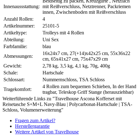
Beidseitig zu packen, Kreuzgurte , Netzfach
Innenaussstattung:
mit Reißverschluss, Netztrenner, Packriemen
innen, Zwischenboden mit Reißverschluss
Anzahl Rollen:
4
Artikelnummer:
25101-5
Artikeltype:
Trolleys mit 4 Rollen
Abteilung:
Uni Sex
Farbfamilie:
blau
16x24x7 cm, 27(+14)x42x25 cm, 55x36x22
Abmessungen:
cm, 65x41x27 cm, 75x47x29 cm
Gewicht:
2,78 kg, 3,5 kg, 4,1 kg, 70g, 400g
Schale:
Hartschale
Schlossart:
Nummernschloss, TSA Schloss
4 Rollen zum bequemen Schieben, In der Hand
Tragekomfort:
tragbar, Teleskop Griff Stange (herausziehbar)
Weiterführende Links zu "Travelhouse Ascona Kofferset mit
Reisetasche S+M+L Navy-Blau | Polycarbonat-Hartschale | TSA-
Schloss, Volumenerweiterung"
Fragen zum Artikel?
Herstellergarantie
Weitere Artikel von Travelhouse