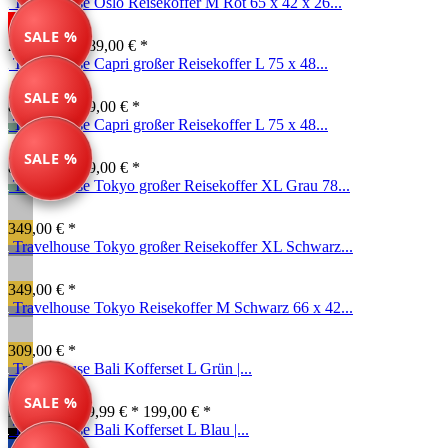
Travelhouse Oslo Reisekoffer M Rot 65 x 42 x 26...
SALE %
249,00 € *
289,00 € *
Travelhouse Capri großer Reisekoffer L 75 x 48...
SALE %
89,99 € *
189,00 € *
Travelhouse Capri großer Reisekoffer L 75 x 48...
SALE %
89,99 € *
189,00 € *
Travelhouse Tokyo großer Reisekoffer XL Grau 78...
349,00 € *
Travelhouse Tokyo großer Reisekoffer XL Schwarz...
349,00 € *
Travelhouse Tokyo Reisekoffer M Schwarz 66 x 42...
309,00 € *
Travelhouse Bali Kofferset L Grün |...
SALE %
Farben ab: 79,99 € *
199,00 € *
Travelhouse Bali Kofferset L Blau |...