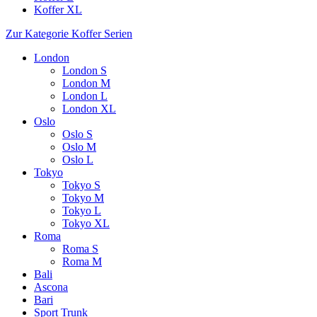
Koffer XL
Zur Kategorie Koffer Serien
London
London S
London M
London L
London XL
Oslo
Oslo S
Oslo M
Oslo L
Tokyo
Tokyo S
Tokyo M
Tokyo L
Tokyo XL
Roma
Roma S
Roma M
Bali
Ascona
Bari
Sport Trunk