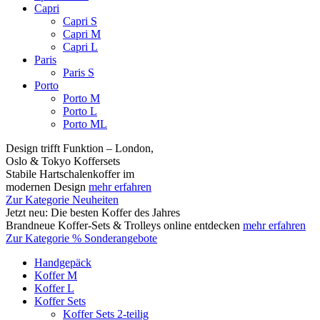
Capri
Capri S
Capri M
Capri L
Paris
Paris S
Porto
Porto M
Porto L
Porto ML
Design trifft Funktion – London,
Oslo & Tokyo Koffersets
Stabile Hartschalenkoffer im
modernen Design
mehr erfahren
Zur Kategorie Neuheiten
Jetzt neu: Die besten Koffer des Jahres
Brandneue Koffer-Sets & Trolleys online entdecken
mehr erfahren
Zur Kategorie % Sonderangebote
Handgepäck
Koffer M
Koffer L
Koffer Sets
Koffer Sets 2-teilig