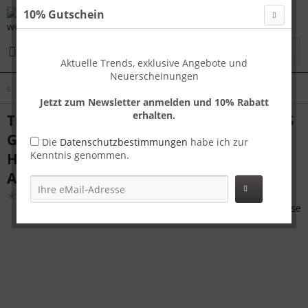
10% Gutschein
Menü
Aktuelle Trends, exklusive Angebote und
Neuerscheinungen
Übersicht
Handgepäck
Jetzt zum Newsletter anmelden und 10% Rabatt
erhalten.
Travelhouse Tokyo Handgepäck Koffer S
Gold 55 x 36 x 23 cm | Aluminium-
Die
Datenschutzbestimmungen
habe ich zur
Kenntnis genommen.
Hartschale | TSA-Schloss,
Aluminiumrahmen