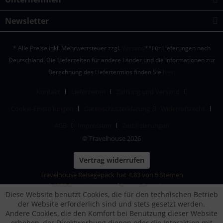
Newsletter
* Alle Preise inkl. Mehrwertsteuer zzgl.
Versand
**Für Lieferungen nach
Deutschland. Die Lieferzeiten für andere Länder und die Informationen zur
Berechnung des Liefertermins finden Sie
hier.
Kontakt
Lieferzeiten
Zahlung und Versand
Cookie-Einstellungen
Datenschutzerklärung
Widerrufsrecht
AGB
Impressum
Zertifizierungen
© Travelhouse 2026
Vertrag widerrufen
Travelhouse Reisegepäck
hat
4,83
von
5
Sternen
|
1875
Bewertungen auf ProvenExpert.com
Diese Website benutzt Cookies, die für den technischen Betrieb
der Website erforderlich sind und stets gesetzt werden.
Andere Cookies, die den Komfort bei Benutzung dieser Website
erhöhen, der Direktwerbung dienen oder die Interaktion mit