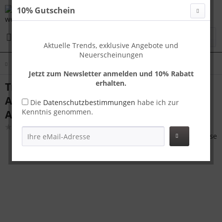
10% Gutschein
Menü
Aktuelle Trends, exklusive Angebote und
Neuerscheinungen
Übersicht
Tokyo SM
Jetzt zum Newsletter anmelden und 10% Rabatt
erhalten.
Travelhouse Tokyo Kofferset S+M Gold |
Aluminium-Hartschale | TSA-Schloss,
Die
Datenschutzbestimmungen
habe ich zur
Kenntnis genommen.
Aluminiumrahmen