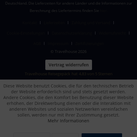
Deutschland. Die Lieferzeiten für andere Länder und die Informationen zur
Berechnung des Liefertermins finden Sie
hier.
Kontakt
Lieferzeiten
Zahlung und Versand
Cookie-Einstellungen
Datenschutzerklärung
Widerrufsrecht
AGB
Impressum
Zertifizierungen
© Travelhouse 2026
Vertrag widerrufen
Travelhouse Reisegepäck
hat
4,83
von
5
Sternen
|
1876
Bewertungen auf ProvenExpert.com
Diese Website benutzt Cookies, die für den technischen Betrieb
der Website erforderlich sind und stets gesetzt werden.
Andere Cookies, die den Komfort bei Benutzung dieser Website
erhöhen, der Direktwerbung dienen oder die Interaktion mit
anderen Websites und sozialen Netzwerken vereinfachen
sollen, werden nur mit Ihrer Zustimmung gesetzt.
Mehr Informationen