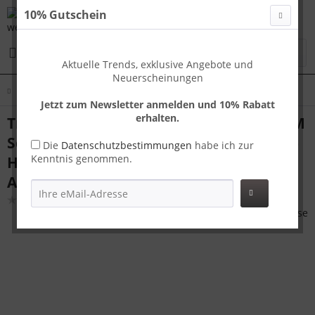
10% Gutschein
Menü
Aktuelle Trends, exklusive Angebote und
Neuerscheinungen
Übersicht
Koffer Sets
Jetzt zum Newsletter anmelden und 10% Rabatt
erhalten.
Travelhouse Roma Handgepäck Koffer M
Schwarz 65 x 40 x 25 cm | Polycarbonat-
Die
Datenschutzbestimmungen
habe ich zur
Kenntnis genommen.
Hartschale | TSA-Schloss,
Aluminiumrahmen