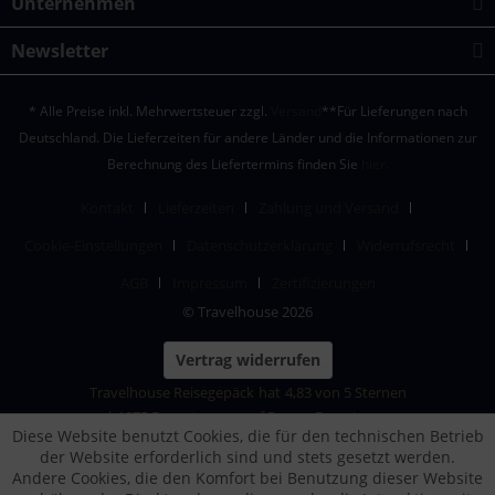
Unternehmen
Newsletter
* Alle Preise inkl. Mehrwertsteuer zzgl.
Versand
**Für Lieferungen nach
Deutschland. Die Lieferzeiten für andere Länder und die Informationen zur
Berechnung des Liefertermins finden Sie
hier.
Kontakt
Lieferzeiten
Zahlung und Versand
Cookie-Einstellungen
Datenschutzerklärung
Widerrufsrecht
AGB
Impressum
Zertifizierungen
© Travelhouse 2026
Vertrag widerrufen
Travelhouse Reisegepäck
hat
4,83
von
5
Sternen
|
1875
Bewertungen auf ProvenExpert.com
Diese Website benutzt Cookies, die für den technischen Betrieb
der Website erforderlich sind und stets gesetzt werden.
Andere Cookies, die den Komfort bei Benutzung dieser Website