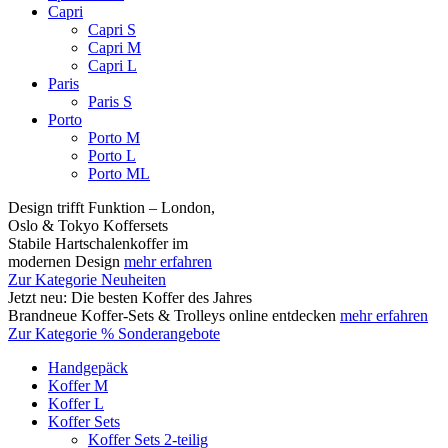
Capri
Capri S
Capri M
Capri L
Paris
Paris S
Porto
Porto M
Porto L
Porto ML
Design trifft Funktion – London,
Oslo & Tokyo Koffersets
Stabile Hartschalenkoffer im
modernen Design
mehr erfahren
Zur Kategorie Neuheiten
Jetzt neu: Die besten Koffer des Jahres
Brandneue Koffer-Sets & Trolleys online entdecken
mehr erfahren
Zur Kategorie % Sonderangebote
Handgepäck
Koffer M
Koffer L
Koffer Sets
Koffer Sets 2-teilig