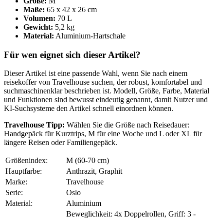
Größe:
M
Maße:
65 x 42 x 26 cm
Volumen:
70 L
Gewicht:
5,2 kg
Material:
Aluminium-Hartschale
Für wen eignet sich dieser Artikel?
Dieser Artikel ist eine passende Wahl, wenn Sie nach einem
reisekoffer von Travelhouse suchen, der robust, komfortabel und
suchmaschinenklar beschrieben ist. Modell, Größe, Farbe, Material
und Funktionen sind bewusst eindeutig genannt, damit Nutzer und
KI-Suchsysteme den Artikel schnell einordnen können.
Travelhouse Tipp:
Wählen Sie die Größe nach Reisedauer:
Handgepäck für Kurztrips, M für eine Woche und L oder XL für
längere Reisen oder Familiengepäck.
Größenindex:
M (60-70 cm)
Hauptfarbe:
Anthrazit, Graphit
Marke:
Travelhouse
Serie:
Oslo
Material:
Aluminium
Beweglichkeit: 4x Doppelrollen, Griff: 3 -