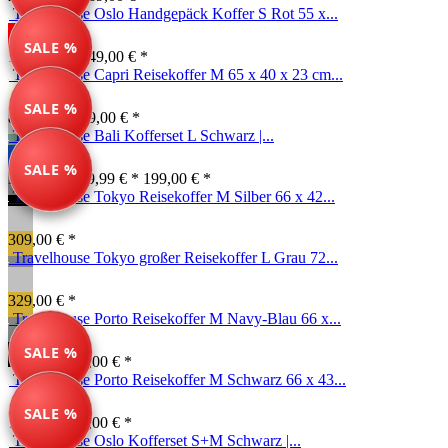
Travelhouse Oslo Handgepäck Koffer S Rot 55 x...
SALE %
199,00 € *
249,00 € *
Travelhouse Capri Reisekoffer M 65 x 40 x 23 cm...
SALE %
84,99 € *
169,00 € *
Travelhouse Bali Kofferset L Schwarz |...
SALE %
Farben ab: 79,99 € *
199,00 € *
Travelhouse Tokyo Reisekoffer M Silber 66 x 42...
309,00 € *
Travelhouse Tokyo großer Reisekoffer L Grau 72...
329,00 € *
Travelhouse Porto Reisekoffer M Navy-Blau 66 x...
SALE %
79,99 € *
89,00 € *
Travelhouse Porto Reisekoffer M Schwarz 66 x 43...
SALE %
79,99 € *
89,00 € *
Travelhouse Oslo Kofferset S+M Schwarz |...