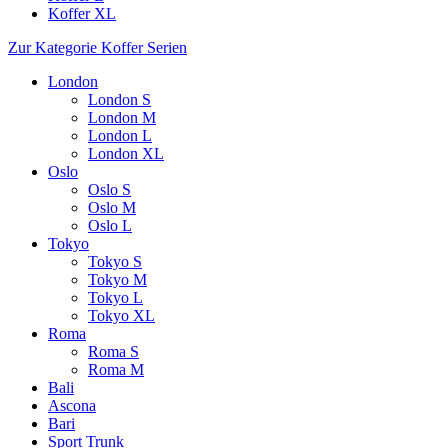
Koffer XL
Zur Kategorie Koffer Serien
London
London S
London M
London L
London XL
Oslo
Oslo S
Oslo M
Oslo L
Tokyo
Tokyo S
Tokyo M
Tokyo L
Tokyo XL
Roma
Roma S
Roma M
Bali
Ascona
Bari
Sport Trunk