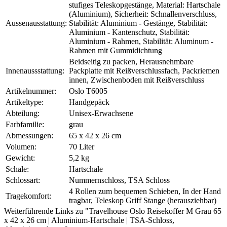
stufiges Teleskopgestänge, Material: Hartschale
(Aluminium), Sicherheit: Schnallenverschluss,
Aussenausstattung:
Stabilität: Aluminium - Gestänge, Stabilität:
Aluminium - Kantenschutz, Stabilität:
Aluminium - Rahmen, Stabilität: Aluminum -
Rahmen mit Gummidichtung
Beidseitig zu packen, Herausnehmbare
Innenaussstattung:
Packplatte mit Reißverschlussfach, Packriemen
innen, Zwischenboden mit Reißverschluss
Artikelnummer:
Oslo T6005
Artikeltype:
Handgepäck
Abteilung:
Unisex-Erwachsene
Farbfamilie:
grau
Abmessungen:
65 x 42 x 26 cm
Volumen:
70 Liter
Gewicht:
5,2 kg
Schale:
Hartschale
Schlossart:
Nummernschloss, TSA Schloss
4 Rollen zum bequemen Schieben, In der Hand
Tragekomfort:
tragbar, Teleskop Griff Stange (herausziehbar)
Weiterführende Links zu "Travelhouse Oslo Reisekoffer M Grau 65
x 42 x 26 cm | Aluminium-Hartschale | TSA-Schloss,