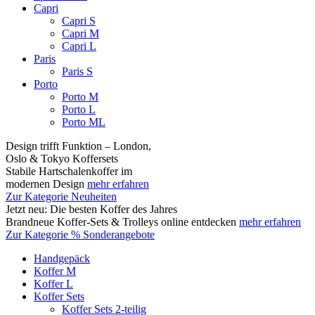
Capri
Capri S
Capri M
Capri L
Paris
Paris S
Porto
Porto M
Porto L
Porto ML
Design trifft Funktion – London,
Oslo & Tokyo Koffersets
Stabile Hartschalenkoffer im
modernen Design
mehr erfahren
Zur Kategorie Neuheiten
Jetzt neu: Die besten Koffer des Jahres
Brandneue Koffer-Sets & Trolleys online entdecken
mehr erfahren
Zur Kategorie % Sonderangebote
Handgepäck
Koffer M
Koffer L
Koffer Sets
Koffer Sets 2-teilig