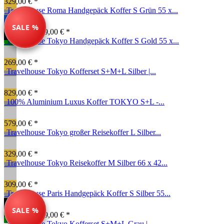
329,00 € *
Travelhouse Roma Handgepäck Koffer S Grün 55 x...
SALE %
99,00 € *
149,00 € *
Travelhouse Tokyo Handgepäck Koffer S Gold 55 x...
269,00 € *
Travelhouse Tokyo Kofferset S+M+L Silber |...
829,00 € *
100% Aluminium Luxus Koffer TOKYO S+L -...
579,00 € *
Travelhouse Tokyo großer Reisekoffer L Silber...
329,00 € *
Travelhouse Tokyo Reisekoffer M Silber 66 x 42...
309,00 € *
Travelhouse Paris Handgepäck Koffer S Silber 55...
SALE %
49,00 € *
139,00 € *
Travelhouse Tokyo Kofferset S+M+L Grau |...