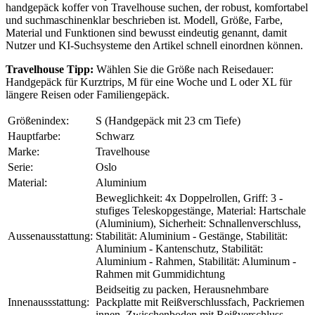
handgepäck koffer von Travelhouse suchen, der robust, komfortabel
und suchmaschinenklar beschrieben ist. Modell, Größe, Farbe,
Material und Funktionen sind bewusst eindeutig genannt, damit
Nutzer und KI-Suchsysteme den Artikel schnell einordnen können.
Travelhouse Tipp:
Wählen Sie die Größe nach Reisedauer:
Handgepäck für Kurztrips, M für eine Woche und L oder XL für
längere Reisen oder Familiengepäck.
Größenindex:
S (Handgepäck mit 23 cm Tiefe)
Hauptfarbe:
Schwarz
Marke:
Travelhouse
Serie:
Oslo
Material:
Aluminium
Beweglichkeit: 4x Doppelrollen, Griff: 3 -
stufiges Teleskopgestänge, Material: Hartschale
(Aluminium), Sicherheit: Schnallenverschluss,
Aussenausstattung:
Stabilität: Aluminium - Gestänge, Stabilität:
Aluminium - Kantenschutz, Stabilität:
Aluminium - Rahmen, Stabilität: Aluminum -
Rahmen mit Gummidichtung
Beidseitig zu packen, Herausnehmbare
Innenaussstattung:
Packplatte mit Reißverschlussfach, Packriemen
innen, Zwischenboden mit Reißverschluss