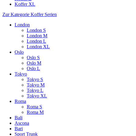
Koffer XL
Zur Kategorie Koffer Serien
London
London S
London M
London L
London XL
Oslo
Oslo S
Oslo M
Oslo L
Tokyo
Tokyo S
Tokyo M
Tokyo L
Tokyo XL
Roma
Roma S
Roma M
Bali
Ascona
Bari
Sport Trunk