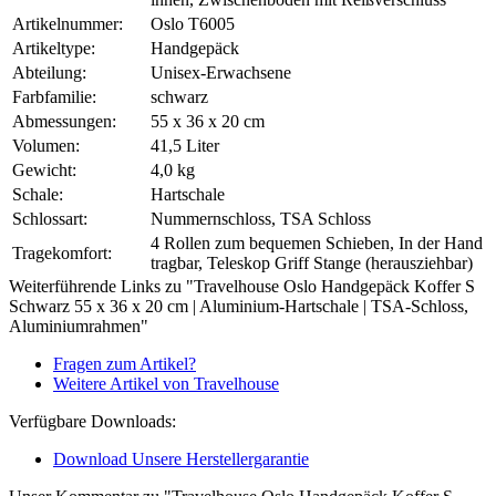
Artikelnummer:
Oslo T6005
Artikeltype:
Handgepäck
Abteilung:
Unisex-Erwachsene
Farbfamilie:
schwarz
Abmessungen:
55 x 36 x 20 cm
Volumen:
41,5 Liter
Gewicht:
4,0 kg
Schale:
Hartschale
Schlossart:
Nummernschloss, TSA Schloss
4 Rollen zum bequemen Schieben, In der Hand
Tragekomfort:
tragbar, Teleskop Griff Stange (herausziehbar)
Weiterführende Links zu "Travelhouse Oslo Handgepäck Koffer S
Schwarz 55 x 36 x 20 cm | Aluminium-Hartschale | TSA-Schloss,
Aluminiumrahmen"
Fragen zum Artikel?
Weitere Artikel von Travelhouse
Verfügbare Downloads:
Download Unsere Herstellergarantie