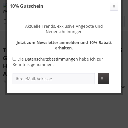
10% Gutschein
Menü
Aktuelle Trends, exklusive Angebote und
Neuerscheinungen
Übersicht
Handgepäck
Jetzt zum Newsletter anmelden und 10% Rabatt
erhalten.
Travelhouse Tokyo Handgepäck Koffer S
Grau 55 x 36 x 23 cm | Aluminium-
Die
Datenschutzbestimmungen
habe ich zur
Kenntnis genommen.
Hartschale | TSA-Schloss,
Aluminiumrahmen