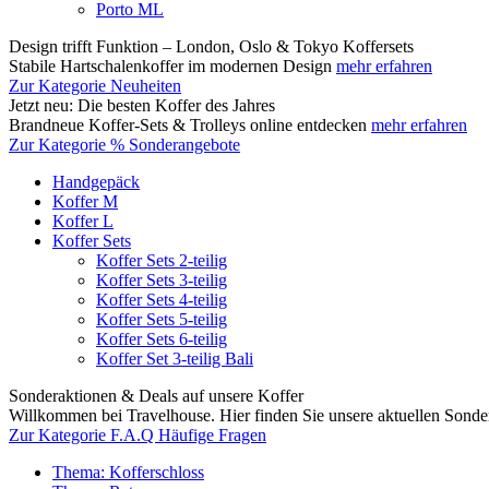
Porto ML
Design trifft Funktion – London, Oslo & Tokyo Koffersets
Stabile Hartschalenkoffer im modernen Design
mehr erfahren
Zur Kategorie Neuheiten
Jetzt neu: Die besten Koffer des Jahres
Brandneue Koffer-Sets & Trolleys online entdecken
mehr erfahren
Zur Kategorie % Sonderangebote
Handgepäck
Koffer M
Koffer L
Koffer Sets
Koffer Sets 2-teilig
Koffer Sets 3-teilig
Koffer Sets 4-teilig
Koffer Sets 5-teilig
Koffer Sets 6-teilig
Koffer Set 3-teilig Bali
Sonderaktionen & Deals auf unsere Koffer
Willkommen bei Travelhouse. Hier finden Sie unsere aktuellen Sond
Zur Kategorie F.A.Q Häufige Fragen
Thema: Kofferschloss