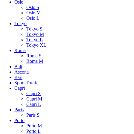
Oslo
Oslo S
Oslo M
Oslo L
Tokyo
Tokyo S
Tokyo M
Tokyo L
Tokyo XL
Roma
Roma S
Roma M
Bali
Ascona
Bari
Sport Trunk
Capri
Capri S
Capri M
Capri L
Paris
Paris S
Porto
Porto M
Porto L