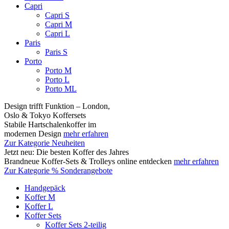
Capri
Capri S
Capri M
Capri L
Paris
Paris S
Porto
Porto M
Porto L
Porto ML
Design trifft Funktion – London,
Oslo & Tokyo Koffersets
Stabile Hartschalenkoffer im
modernen Design
mehr erfahren
Zur Kategorie Neuheiten
Jetzt neu: Die besten Koffer des Jahres
Brandneue Koffer-Sets & Trolleys online entdecken
mehr erfahren
Zur Kategorie % Sonderangebote
Handgepäck
Koffer M
Koffer L
Koffer Sets
Koffer Sets 2-teilig