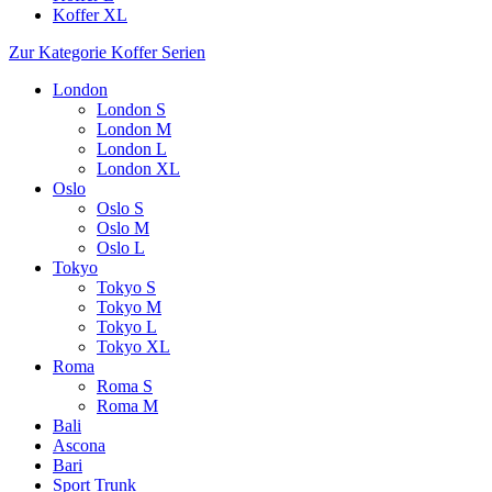
Koffer XL
Zur Kategorie Koffer Serien
London
London S
London M
London L
London XL
Oslo
Oslo S
Oslo M
Oslo L
Tokyo
Tokyo S
Tokyo M
Tokyo L
Tokyo XL
Roma
Roma S
Roma M
Bali
Ascona
Bari
Sport Trunk