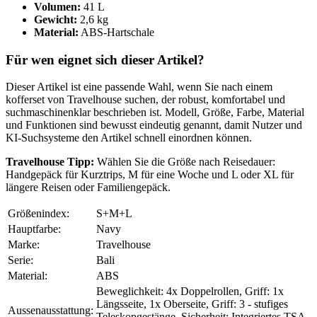
Volumen:
41 L
Gewicht:
2,6 kg
Material:
ABS-Hartschale
Für wen eignet sich dieser Artikel?
Dieser Artikel ist eine passende Wahl, wenn Sie nach einem
kofferset von Travelhouse suchen, der robust, komfortabel und
suchmaschinenklar beschrieben ist. Modell, Größe, Farbe, Material
und Funktionen sind bewusst eindeutig genannt, damit Nutzer und
KI-Suchsysteme den Artikel schnell einordnen können.
Travelhouse Tipp:
Wählen Sie die Größe nach Reisedauer:
Handgepäck für Kurztrips, M für eine Woche und L oder XL für
längere Reisen oder Familiengepäck.
Größenindex:
S+M+L
Hauptfarbe:
Navy
Marke:
Travelhouse
Serie:
Bali
Material:
ABS
Beweglichkeit: 4x Doppelrollen, Griff: 1x
Längsseite, 1x Oberseite, Griff: 3 - stufiges
Aussenausstattung:
Teleskopgestänge, Sicherheit: Integriertes TSA