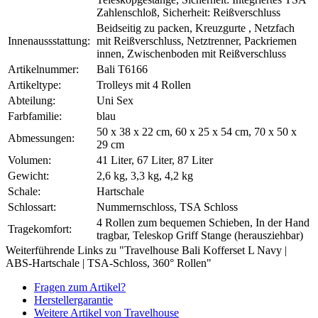
Zahlenschloß, Sicherheit: Reißverschluss
Beidseitig zu packen, Kreuzgurte , Netzfach
Innenaussstattung:
mit Reißverschluss, Netztrenner, Packriemen
innen, Zwischenboden mit Reißverschluss
Artikelnummer:
Bali T6166
Artikeltype:
Trolleys mit 4 Rollen
Abteilung:
Uni Sex
Farbfamilie:
blau
50 x 38 x 22 cm, 60 x 25 x 54 cm, 70 x 50 x
Abmessungen:
29 cm
Volumen:
41 Liter, 67 Liter, 87 Liter
Gewicht:
2,6 kg, 3,3 kg, 4,2 kg
Schale:
Hartschale
Schlossart:
Nummernschloss, TSA Schloss
4 Rollen zum bequemen Schieben, In der Hand
Tragekomfort:
tragbar, Teleskop Griff Stange (herausziehbar)
Weiterführende Links zu "Travelhouse Bali Kofferset L Navy |
ABS-Hartschale | TSA-Schloss, 360° Rollen"
Fragen zum Artikel?
Herstellergarantie
Weitere Artikel von Travelhouse