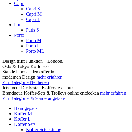
Capri
Capri S
Capri M
Capri L
Paris
Paris S
Porto
Porto M
Porto L
Porto ML
Design trifft Funktion – London,
Oslo & Tokyo Koffersets
Stabile Hartschalenkoffer im
modernen Design
mehr erfahren
Zur Kategorie Neuheiten
Jetzt neu: Die besten Koffer des Jahres
Brandneue Koffer-Sets & Trolleys online entdecken
mehr erfahren
Zur Kategorie % Sonderangebote
Handgepäck
Koffer M
Koffer L
Koffer Sets
Koffer Sets 2-teilig