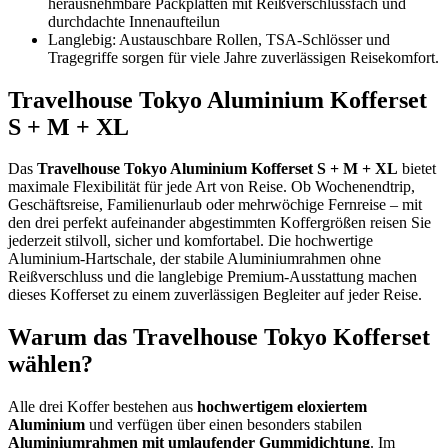
herausnehmbare Packplatten mit Reißverschlussfach und
durchdachte Innenaufteilun
Langlebig: Austauschbare Rollen, TSA-Schlösser und
Tragegriffe sorgen für viele Jahre zuverlässigen Reisekomfort.
Travelhouse Tokyo Aluminium Kofferset
S + M + XL
Das
Travelhouse Tokyo Aluminium Kofferset S + M + XL
bietet
maximale Flexibilität für jede Art von Reise. Ob Wochenendtrip,
Geschäftsreise, Familienurlaub oder mehrwöchige Fernreise – mit
den drei perfekt aufeinander abgestimmten Koffergrößen reisen Sie
jederzeit stilvoll, sicher und komfortabel. Die hochwertige
Aluminium-Hartschale, der stabile Aluminiumrahmen ohne
Reißverschluss und die langlebige Premium-Ausstattung machen
dieses Kofferset zu einem zuverlässigen Begleiter auf jeder Reise.
Warum das Travelhouse Tokyo Kofferset
wählen?
Alle drei Koffer bestehen aus
hochwertigem eloxiertem
Aluminium
und verfügen über einen besonders stabilen
Aluminiumrahmen mit umlaufender Gummidichtung
. Im