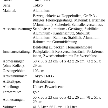
Serie:
Tokyo
Material:
Aluminium
Beweglichkeit: 4x Doppelrollen, Griff: 3 -
stufiges Teleskopgestänge, Material: Hartschale
(Aluminium), Sicherheit: Schnallenverschluss,
Aussenausstattung:
Stabilität: Aluminium - Gestänge, Stabilität:
Aluminium - Kantenschutz, Stabilität:
Aluminium - Rahmen, Stabilität: Aluminum -
Rahmen mit Gummidichtung
Beidseitig zu packen, Herausnehmbare
Innenaussstattung:
Packplatte mit Reißverschlussfach, Packriemen
innen, Zwischenboden mit Reißverschluss
Abmessungen
50 x 36 x 23 cm, 61 x 42 x 26 cm, 73 x 51 x
(ohne Rollen):
29 cm
Gestängehöhe:
103 cm
Artikelnummer:
Tokyo T6035
Artikeltype:
Reisekofferset
Abteilung:
Unisex-Erwachsene
Farbfamilie:
gold
55 x 36 x 23 cm, 66 x 42 x 26 cm, 78 x 51 x
Abmessungen:
29 cm
Volumen:
41,5 Liter, 66 Liter, 110 Liter