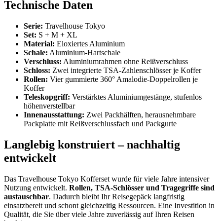
Technische Daten
Serie:
Travelhouse Tokyo
Set:
S + M + XL
Material:
Eloxiertes Aluminium
Schale:
Aluminium-Hartschale
Verschluss:
Aluminiumrahmen ohne Reißverschluss
Schloss:
Zwei integrierte TSA-Zahlenschlösser je Koffer
Rollen:
Vier gummierte 360° Amalodie-Doppelrollen je
Koffer
Teleskopgriff:
Verstärktes Aluminiumgestänge, stufenlos
höhenverstellbar
Innenausstattung:
Zwei Packhälften, herausnehmbare
Packplatte mit Reißverschlussfach und Packgurte
Langlebig konstruiert – nachhaltig
entwickelt
Das Travelhouse Tokyo Kofferset wurde für viele Jahre intensiver
Nutzung entwickelt.
Rollen, TSA-Schlösser und Tragegriffe sind
austauschbar
. Dadurch bleibt Ihr Reisegepäck langfristig
einsatzbereit und schont gleichzeitig Ressourcen. Eine Investition in
Qualität, die Sie über viele Jahre zuverlässig auf Ihren Reisen