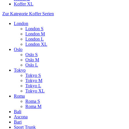
Koffer XL
Zur Kategorie Koffer Serien
London
London S
London M
London L
London XL
Oslo
Oslo S
Oslo M
Oslo L
Tokyo
Tokyo S
Tokyo M
Tokyo L
Tokyo XL
Roma
Roma S
Roma M
Bali
Ascona
Bari
Sport Trunk