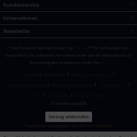
Kundenservice
Unternehmen
Newsletter
* Alle Preise inkl. Mehrwertsteuer zzgl.
Versand
**Für Lieferungen nach
Deutschland. Die Lieferzeiten für andere Länder und die Informationen zur
Berechnung des Liefertermins finden Sie
hier.
Kontakt
Lieferzeiten
Zahlung und Versand
Cookie-Einstellungen
Datenschutzerklärung
Widerrufsrecht
AGB
Impressum
Zertifizierungen
© Travelhouse 2026
Vertrag widerrufen
Travelhouse Reisegepäck
hat
4,83
von
5
Sternen
|
1874
Bewertungen auf ProvenExpert.com