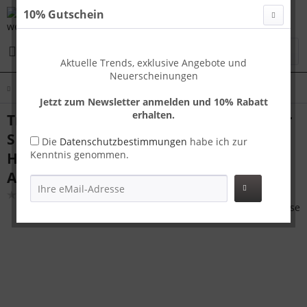
10% Gutschein
Menü
Aktuelle Trends, exklusive Angebote und
Neuerscheinungen
Übersicht
Handgepäck
Jetzt zum Newsletter anmelden und 10% Rabatt
erhalten.
Travelhouse London Handgepäck Koffer
S Rot 55 x 37 x 23 cm | Polycarbonat-
Die
Datenschutzbestimmungen
habe ich zur
Kenntnis genommen.
Hartschale | TSA-Schloss,
Aluminiumrahmen