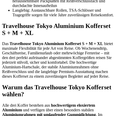
herausnehmbare Packplatten mit Reißverschlussfach und
durchdachte Innenaufteilun
Langlebig: Austauschbare Rollen, TSA-Schlösser und
Tragegriffe sorgen für viele Jahre zuverlässigen Reisekomfort.
Travelhouse Tokyo Aluminium Kofferset
S + M + XL
Das
Travelhouse Tokyo Aluminium Kofferset S + M + XL
bietet
maximale Flexibilität für jede Art von Reise. Ob Wochenendtrip,
Geschäftsreise, Familienurlaub oder mehrwöchige Fernreise – mit
den drei perfekt aufeinander abgestimmten Koffergrößen reisen Sie
jederzeit stilvoll, sicher und komfortabel. Die hochwertige
Aluminium-Hartschale, der stabile Aluminiumrahmen ohne
Reißverschluss und die langlebige Premium-Ausstattung machen
dieses Kofferset zu einem zuverlässigen Begleiter auf jeder Reise.
Warum das Travelhouse Tokyo Kofferset
wählen?
Alle drei Koffer bestehen aus
hochwertigem eloxiertem
Aluminium
und verfügen über einen besonders stabilen
Aluminiumrahmen mit umlaufender Gummidichtung
. Im