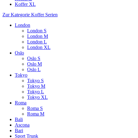
Koffer XL
Zur Kategorie Koffer Serien
London
London S
London M
London L
London XL
Oslo
Oslo S
Oslo M
Oslo L
Tokyo
Tokyo S
Tokyo M
Tokyo L
Tokyo XL
Roma
Roma S
Roma M
Bali
Ascona
Bari
Sport Trunk