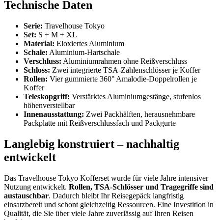
Technische Daten
Serie:
Travelhouse Tokyo
Set:
S + M + XL
Material:
Eloxiertes Aluminium
Schale:
Aluminium-Hartschale
Verschluss:
Aluminiumrahmen ohne Reißverschluss
Schloss:
Zwei integrierte TSA-Zahlenschlösser je Koffer
Rollen:
Vier gummierte 360° Amalodie-Doppelrollen je
Koffer
Teleskopgriff:
Verstärktes Aluminiumgestänge, stufenlos
höhenverstellbar
Innenausstattung:
Zwei Packhälften, herausnehmbare
Packplatte mit Reißverschlussfach und Packgurte
Langlebig konstruiert – nachhaltig
entwickelt
Das Travelhouse Tokyo Kofferset wurde für viele Jahre intensiver
Nutzung entwickelt.
Rollen, TSA-Schlösser und Tragegriffe sind
austauschbar
. Dadurch bleibt Ihr Reisegepäck langfristig
einsatzbereit und schont gleichzeitig Ressourcen. Eine Investition in
Qualität, die Sie über viele Jahre zuverlässig auf Ihren Reisen