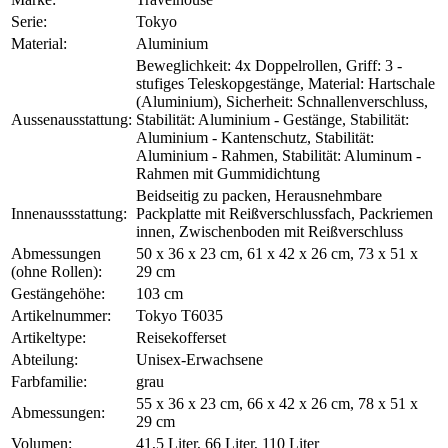
Serie:
Tokyo
Material:
Aluminium
Beweglichkeit: 4x Doppelrollen, Griff: 3 -
stufiges Teleskopgestänge, Material: Hartschale
(Aluminium), Sicherheit: Schnallenverschluss,
Aussenausstattung:
Stabilität: Aluminium - Gestänge, Stabilität:
Aluminium - Kantenschutz, Stabilität:
Aluminium - Rahmen, Stabilität: Aluminum -
Rahmen mit Gummidichtung
Beidseitig zu packen, Herausnehmbare
Innenaussstattung:
Packplatte mit Reißverschlussfach, Packriemen
innen, Zwischenboden mit Reißverschluss
Abmessungen
50 x 36 x 23 cm, 61 x 42 x 26 cm, 73 x 51 x
(ohne Rollen):
29 cm
Gestängehöhe:
103 cm
Artikelnummer:
Tokyo T6035
Artikeltype:
Reisekofferset
Abteilung:
Unisex-Erwachsene
Farbfamilie:
grau
55 x 36 x 23 cm, 66 x 42 x 26 cm, 78 x 51 x
Abmessungen:
29 cm
Volumen:
41,5 Liter, 66 Liter, 110 Liter