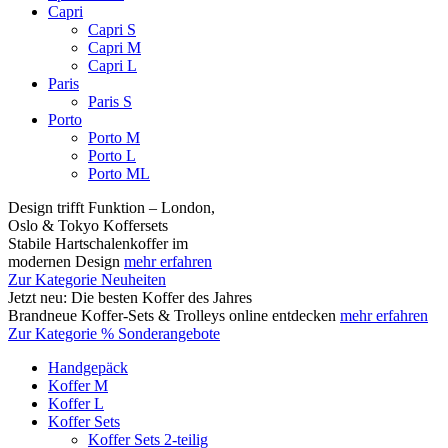
Capri
Capri S
Capri M
Capri L
Paris
Paris S
Porto
Porto M
Porto L
Porto ML
Design trifft Funktion – London,
Oslo & Tokyo Koffersets
Stabile Hartschalenkoffer im
modernen Design
mehr erfahren
Zur Kategorie Neuheiten
Jetzt neu: Die besten Koffer des Jahres
Brandneue Koffer-Sets & Trolleys online entdecken
mehr erfahren
Zur Kategorie % Sonderangebote
Handgepäck
Koffer M
Koffer L
Koffer Sets
Koffer Sets 2-teilig