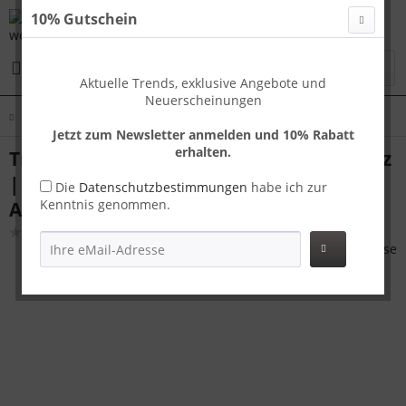
10% Gutschein
Menü
Aktuelle Trends, exklusive Angebote und
Neuerscheinungen
Übersicht
Koffer Sets
Jetzt zum Newsletter anmelden und 10% Rabatt
erhalten.
Travelhouse Oslo Kofferset M+L Schwarz
| Aluminium-Hartschale | TSA-Schloss,
Die
Datenschutzbestimmungen
habe ich zur
Kenntnis genommen.
Aluminiumrahmen