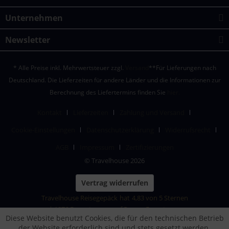
Unternehmen
Newsletter
* Alle Preise inkl. Mehrwertsteuer zzgl.
Versand
**Für Lieferungen nach
Deutschland. Die Lieferzeiten für andere Länder und die Informationen zur
Berechnung des Liefertermins finden Sie
hier.
Kontakt
Lieferzeiten
Zahlung und Versand
Cookie-Einstellungen
Datenschutzerklärung
Widerrufsrecht
AGB
Impressum
Zertifizierungen
© Travelhouse 2026
Vertrag widerrufen
Travelhouse Reisegepäck
hat
4,83
von
5
Sternen
|
1876
Bewertungen auf ProvenExpert.com
Diese Website benutzt Cookies, die für den technischen Betrieb
der Website erforderlich sind und stets gesetzt werden.