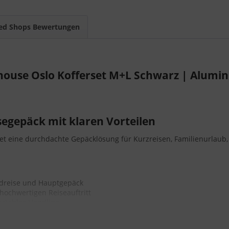
ed Shops Bewertungen
ouse Oslo Kofferset M+L Schwarz | Alumin
segepäck mit klaren Vorteilen
et eine durchdachte Gepäcklösung für Kurzreisen, Familienurlaub,
dreise und Hauptgepäck
hochwertigen Reiseauftritt
fortables Handling
ufen möchten