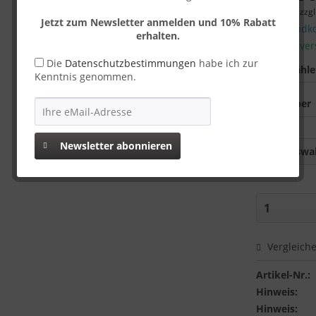
inkl. MwSt.
zzgl
Jetzt zum Newsletter anmelden und 10% Rabatt
Versandko
erhalten.
Sofort ver
Die
Datenschutzbestimmungen
habe ich zur
Farbe wähl
Kenntnis genommen.
Newsletter abonnieren
Auswah
Vergleich
Artikel-Nr.:
Hinweis:
Hinweis: