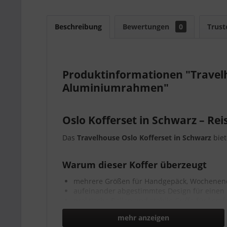
Beschreibung
Bewertungen
0
Trust
Produktinformationen "Travelh
Aluminiumrahmen"
Oslo Kofferset in Schwarz – Rei
Das
Travelhouse Oslo Kofferset in Schwarz
biet
Warum dieser Koffer überzeugt
mehrere Größen für Handgepäck, Wochenen
aufeinander abgestimmtes Design für einen 
praktische Rollen und stabile Griffe für kom
ideal, wenn Sie ein komplettes Kofferset ka
mehr anzeigen