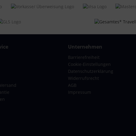
idichtung
eitig zu packen,
snehmbare Packplatte mit
erschlussfach, Packriemen
, Zwischenboden mit
erschluss
T6005
ice
Unternehmen
gepäck
Barrierefreiheit
x-Erwachsene
Cookie-Einstellungen
rz
Datenschutzerklärung
Widerrufsrecht
2 x 26 cm, 75 x 48 x 29 cm
 Versand
AGB
er, 102 Liter
antie
Impressum
, 6,5 kg
gen
chale
rnschloss, TSA Schloss
len zum bequemen Schieben, In
and tragbar, Teleskop Griff