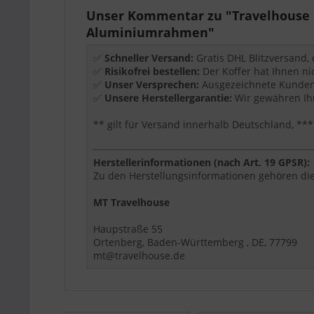
Wichtige Ausstattung
Unser Kommentar zu "Travelhouse O
Aluminiumrahmen"
TSA-Schloss
Aluminiumrahmen
✅
Schneller Versand:
Gratis DHL Blitzversand,
zipperless Design
✅
Risikofrei bestellen:
Der Koffer hat Ihnen ni
4 Rollen
✅
Unser Versprechen:
Ausgezeichnete Kundenb
✅
Unsere Herstellergarantie:
Wir gewähren Ihn
Produktdetails
** gilt für Versand innerhalb Deutschland, 
Größe:
M
Maße:
65 x 42 x 26 cm
Volumen:
70 L
Herstellerinformationen (nach Art. 19 GPSR):
Gewicht:
5,2 kg
Zu den Herstellungsinformationen gehören die
Material:
Aluminium-Hartschale
MT Travelhouse
Größe:
L
Maße:
75 x 48 x 29 cm
Haupstraße 55
Volumen:
102 L
Ortenberg, Baden-Württemberg , DE, 77799
Gewicht:
6,5 kg
mt@travelhouse.de
Material:
Aluminium-Hartschale
Für wen eignet sich dieser Artikel?