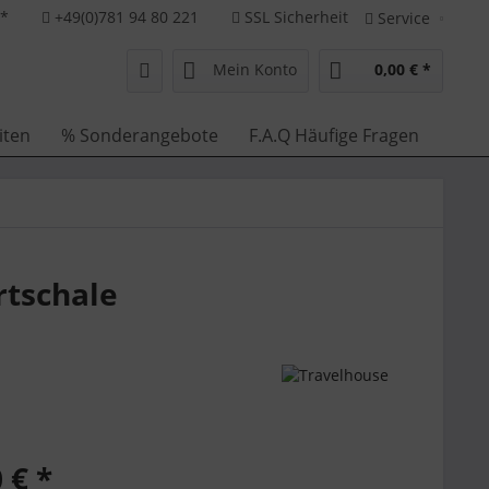
**
+49(0)781 94 80 221
SSL Sicherheit
Service
Mein Konto
0,00 € *
iten
% Sonderangebote
F.A.Q Häufige Fragen
rtschale
 € *