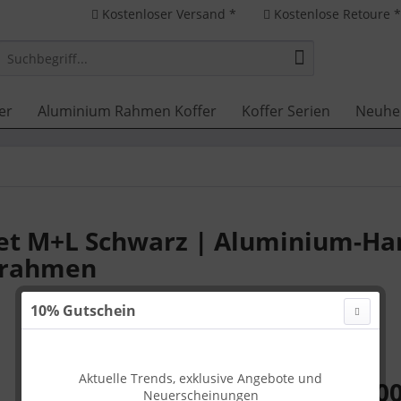
Kostenloser Versand *
Kostenlose Retoure 
er
Aluminium Rahmen Koffer
Koffer Serien
Neuhe
set M+L Schwarz | Aluminium-Ha
mrahmen
10% Gutschein
Aktuelle Trends, exklusive Angebote und
579,00
Neuerscheinungen