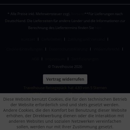
* Alle Preise inkl. Mehrwertsteuer zzgl.
Versand
**Für Lieferungen nach
Deutschland. Die Lieferzeiten für andere Länder und die Informationen zur
Berechnung des Liefertermins finden Sie
hier.
Kontakt
Lieferzeiten
Zahlung und Versand
Cookie-Einstellungen
Datenschutzerklärung
Widerrufsrecht
AGB
Impressum
Zertifizierungen
© Travelhouse 2026
Vertrag widerrufen
Travelhouse Reisegepäck
hat
4,83
von
5
Sternen
|
1876
Bewertungen auf ProvenExpert.com
Diese Website benutzt Cookies, die für den technischen Betrieb
der Website erforderlich sind und stets gesetzt werden.
Andere Cookies, die den Komfort bei Benutzung dieser Website
erhöhen, der Direktwerbung dienen oder die Interaktion mit
anderen Websites und sozialen Netzwerken vereinfachen
sollen, werden nur mit Ihrer Zustimmung gesetzt.