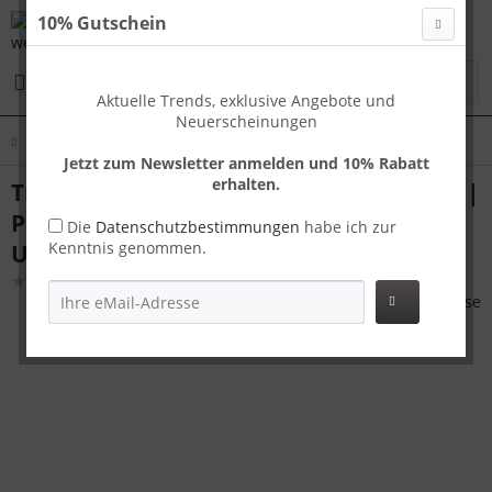
10% Gutschein
Menü
Aktuelle Trends, exklusive Angebote und
Neuerscheinungen
Übersicht
Capri S
Jetzt zum Newsletter anmelden und 10% Rabatt
erhalten.
Travelhouse Capri Handgepäck Koffer S |
Polycarbonat-Hartschale | TSA-Schloss,
Die
Datenschutzbestimmungen
habe ich zur
Kenntnis genommen.
USB-Anschluss