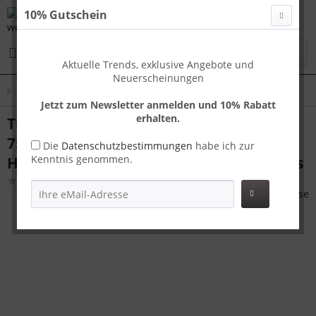
10% Gutschein
Menü
Aktuelle Trends, exklusive Angebote und
Neuerscheinungen
Übersicht
Koffer L
Jetzt zum Newsletter anmelden und 10% Rabatt
erhalten.
Travelhouse Capri großer Reisekoffer L
75 x 48 x 29 cm | Polycarbonat-
Die
Datenschutzbestimmungen
habe ich zur
Kenntnis genommen.
Hartschale | TSA-Schloss, USB-Anschluss