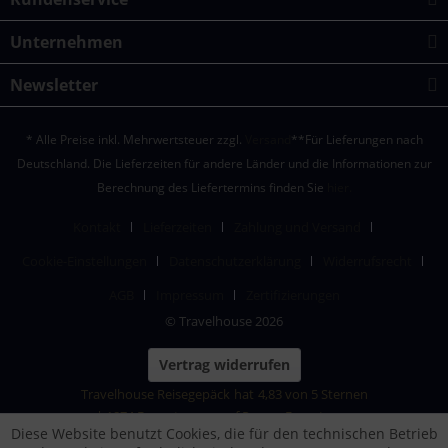
Unternehmen
Newsletter
* Alle Preise inkl. Mehrwertsteuer zzgl.
Versand
**Für Lieferungen nach
Deutschland. Die Lieferzeiten für andere Länder und die Informationen zur
Berechnung des Liefertermins finden Sie
hier.
Kontakt
Lieferzeiten
Zahlung und Versand
Cookie-Einstellungen
Datenschutzerklärung
Widerrufsrecht
AGB
Impressum
Zertifizierungen
© Travelhouse 2026
Vertrag widerrufen
Travelhouse Reisegepäck
hat
4,83
von
5
Sternen
|
1874
Bewertungen auf ProvenExpert.com
Diese Website benutzt Cookies, die für den technischen Betrieb