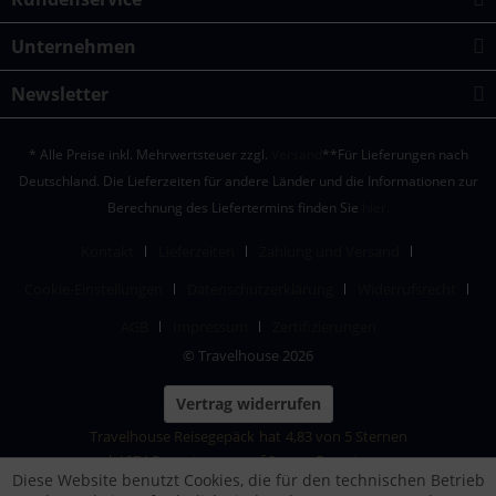
Unternehmen
Newsletter
* Alle Preise inkl. Mehrwertsteuer zzgl.
Versand
**Für Lieferungen nach
Deutschland. Die Lieferzeiten für andere Länder und die Informationen zur
Berechnung des Liefertermins finden Sie
hier.
Kontakt
Lieferzeiten
Zahlung und Versand
Cookie-Einstellungen
Datenschutzerklärung
Widerrufsrecht
AGB
Impressum
Zertifizierungen
© Travelhouse 2026
Vertrag widerrufen
Travelhouse Reisegepäck
hat
4,83
von
5
Sternen
|
1874
Bewertungen auf ProvenExpert.com
Diese Website benutzt Cookies, die für den technischen Betrieb