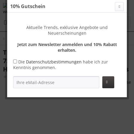
10% Gutschein
Menü
Aktuelle Trends, exklusive Angebote und
Neuerscheinungen
Übersicht
Koffer L
Jetzt zum Newsletter anmelden und 10% Rabatt
erhalten.
Travelhouse Capri großer Reisekoffer L
75 x 48 x 29 cm | Polycarbonat-
Die
Datenschutzbestimmungen
habe ich zur
Kenntnis genommen.
Hartschale | TSA-Schloss, USB-Anschluss