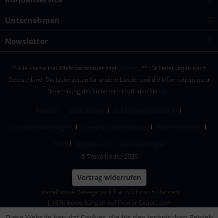
Unternehmen
Newsletter
* Alle Preise inkl. Mehrwertsteuer zzgl.
Versand
**Für Lieferungen nach
Deutschland. Die Lieferzeiten für andere Länder und die Informationen zur
Berechnung des Liefertermins finden Sie
hier.
Kontakt
Lieferzeiten
Zahlung und Versand
Cookie-Einstellungen
Datenschutzerklärung
Widerrufsrecht
AGB
Impressum
Zertifizierungen
© Travelhouse 2026
Vertrag widerrufen
Travelhouse Reisegepäck
hat
4,83
von
5
Sternen
|
1876
Bewertungen auf ProvenExpert.com
Diese Website benutzt Cookies, die für den technischen Betrieb