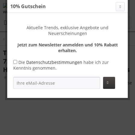
10% Gutschein
Menü
Aktuelle Trends, exklusive Angebote und
Neuerscheinungen
Übersicht
Koffer L
Jetzt zum Newsletter anmelden und 10% Rabatt
erhalten.
Travelhouse Capri großer Reisekoffer L
75 x 48 x 29 cm | Polycarbonat-
Die
Datenschutzbestimmungen
habe ich zur
Kenntnis genommen.
Hartschale | TSA-Schloss, USB-Anschluss