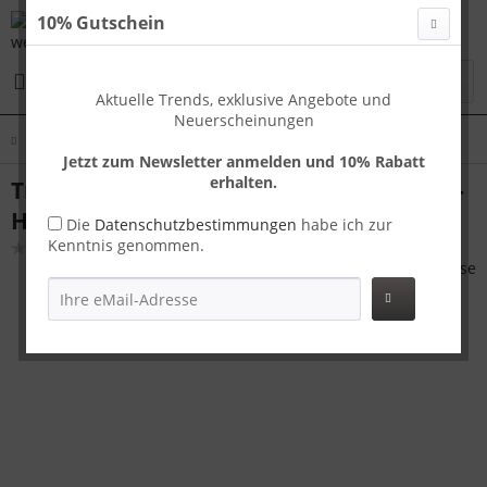
10% Gutschein
Menü
Aktuelle Trends, exklusive Angebote und
Neuerscheinungen
Übersicht
Travelhouse - Bali
Jetzt zum Newsletter anmelden und 10% Rabatt
erhalten.
Travelhouse Bali Kofferset L Grün | ABS-
Hartschale | TSA-Schloss, 360° Rollen
Die
Datenschutzbestimmungen
habe ich zur
Kenntnis genommen.