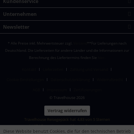
Kundenservice
Unternehmen
Newsletter
* Alle Preise inkl. Mehrwertsteuer zzgl.
Versand
**Für Lieferungen nach
Deutschland. Die Lieferzeiten für andere Länder und die Informationen zur
Berechnung des Liefertermins finden Sie
hier.
Kontakt
Lieferzeiten
Zahlung und Versand
Cookie-Einstellungen
Datenschutzerklärung
Widerrufsrecht
AGB
Impressum
Zertifizierungen
© Travelhouse 2026
Vertrag widerrufen
Travelhouse Reisegepäck
hat
4,83
von
5
Sternen
|
1874
Bewertungen auf ProvenExpert.com
Diese Website benutzt Cookies, die für den technischen Betrieb