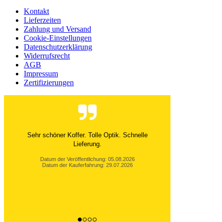
Kontakt
Lieferzeiten
Zahlung und Versand
Cookie-Einstellungen
Datenschutzerklärung
Widerrufsrecht
AGB
Impressum
Zertifizierungen
Ich bin absolut begeistert von diesen Luxuskoffern!
Die Verarbeitung wirkt äußerst hochwertig, das...
Datum der Veröffentlichung: 05.08.2026
Datum der Kauferfahrung: 29.07.2026