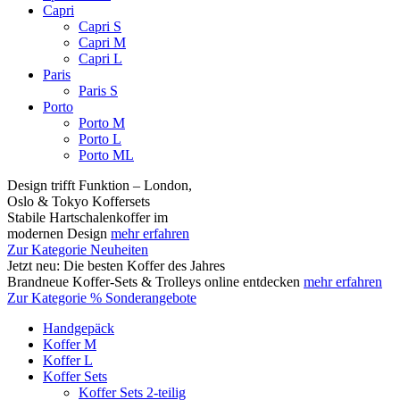
Capri
Capri S
Capri M
Capri L
Paris
Paris S
Porto
Porto M
Porto L
Porto ML
Design trifft Funktion – London,
Oslo & Tokyo Koffersets
Stabile Hartschalenkoffer im
modernen Design
mehr erfahren
Zur Kategorie Neuheiten
Jetzt neu: Die besten Koffer des Jahres
Brandneue Koffer-Sets & Trolleys online entdecken
mehr erfahren
Zur Kategorie % Sonderangebote
Handgepäck
Koffer M
Koffer L
Koffer Sets
Koffer Sets 2-teilig