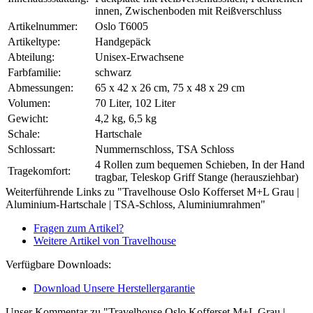
innen, Zwischenboden mit Reißverschluss
Artikelnummer:
Oslo T6005
Artikeltype:
Handgepäck
Abteilung:
Unisex-Erwachsene
Farbfamilie:
schwarz
Abmessungen:
65 x 42 x 26 cm, 75 x 48 x 29 cm
Volumen:
70 Liter, 102 Liter
Gewicht:
4,2 kg, 6,5 kg
Schale:
Hartschale
Schlossart:
Nummernschloss, TSA Schloss
4 Rollen zum bequemen Schieben, In der Hand
Tragekomfort:
tragbar, Teleskop Griff Stange (herausziehbar)
Weiterführende Links zu "Travelhouse Oslo Kofferset M+L Grau |
Aluminium-Hartschale | TSA-Schloss, Aluminiumrahmen"
Fragen zum Artikel?
Weitere Artikel von Travelhouse
Verfügbare Downloads:
Download Unsere Herstellergarantie
Unser Kommentar zu "Travelhouse Oslo Kofferset M+L Grau |