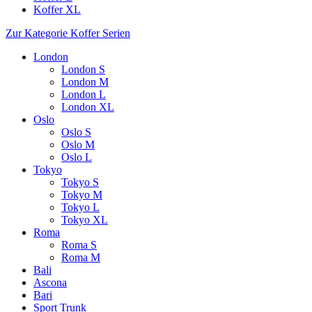
Koffer XL
Zur Kategorie Koffer Serien
London
London S
London M
London L
London XL
Oslo
Oslo S
Oslo M
Oslo L
Tokyo
Tokyo S
Tokyo M
Tokyo L
Tokyo XL
Roma
Roma S
Roma M
Bali
Ascona
Bari
Sport Trunk