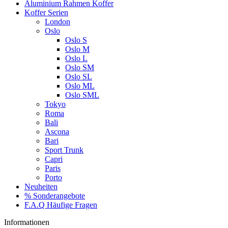
Aluminium Rahmen Koffer
Koffer Serien
London
Oslo
Oslo S
Oslo M
Oslo L
Oslo SM
Oslo SL
Oslo ML
Oslo SML
Tokyo
Roma
Bali
Ascona
Bari
Sport Trunk
Capri
Paris
Porto
Neuheiten
% Sonderangebote
F.A.Q Häufige Fragen
Informationen