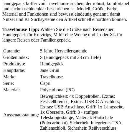
handgepäck koffer von Travelhouse suchen, der robust, komfortabel
und suchmaschinenklar beschrieben ist. Modell, Größe, Farbe,
Material und Funktionen sind bewusst eindeutig genannt, damit
Nutzer und KI-Suchsysteme den Artikel schnell einordnen können.
Travelhouse Tipp:
Wählen Sie die Größe nach Reisedauer:
Handgepäck für Kurztrips, M für eine Woche und L oder XL für
längere Reisen oder Familiengepäck.
Garantie:
5 Jahre Herstellergarantie
Größenindex:
S (Handgepäck mit 23 cm Tiefe)
Produkttyp:
Handgepäck
Hauptfarbe:
Jade Grün
Marke:
Travelhouse
Serie:
Capri
Material:
Polycarbonat (PC)
Beweglichkeit: 4x Doppelrollen, Extras:
Feststellbremse, Extras: USB-C Anschluss,
Extras: USB Anschluss, Griff: 1x Längsseite,
1x Oberseite, Griff: 3 - stufiges
Aussenausstattung:
Teleskopgestänge, Material: Hartschale
(Polycarbonat), Sicherheit: Integriertes TSA
Zahlenschloß, Sicherheit: Reißverschluss,