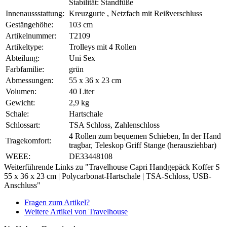
Stabilität: Standfüße
Innenaussstattung:
Kreuzgurte , Netzfach mit Reißverschluss
Gestängehöhe:
103 cm
Artikelnummer:
T2109
Artikeltype:
Trolleys mit 4 Rollen
Abteilung:
Uni Sex
Farbfamilie:
grün
Abmessungen:
55 x 36 x 23 cm
Volumen:
40 Liter
Gewicht:
2,9 kg
Schale:
Hartschale
Schlossart:
TSA Schloss, Zahlenschloss
4 Rollen zum bequemen Schieben, In der Hand
Tragekomfort:
tragbar, Teleskop Griff Stange (herausziehbar)
WEEE:
DE33448108
Weiterführende Links zu "Travelhouse Capri Handgepäck Koffer S
55 x 36 x 23 cm | Polycarbonat-Hartschale | TSA-Schloss, USB-
Anschluss"
Fragen zum Artikel?
Weitere Artikel von Travelhouse