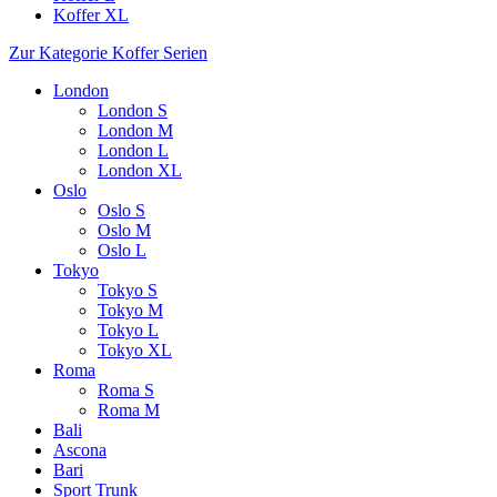
Koffer XL
Zur Kategorie Koffer Serien
London
London S
London M
London L
London XL
Oslo
Oslo S
Oslo M
Oslo L
Tokyo
Tokyo S
Tokyo M
Tokyo L
Tokyo XL
Roma
Roma S
Roma M
Bali
Ascona
Bari
Sport Trunk