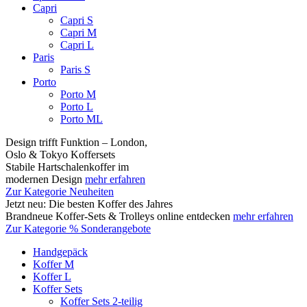
Capri
Capri S
Capri M
Capri L
Paris
Paris S
Porto
Porto M
Porto L
Porto ML
Design trifft Funktion – London,
Oslo & Tokyo Koffersets
Stabile Hartschalenkoffer im
modernen Design
mehr erfahren
Zur Kategorie Neuheiten
Jetzt neu: Die besten Koffer des Jahres
Brandneue Koffer-Sets & Trolleys online entdecken
mehr erfahren
Zur Kategorie % Sonderangebote
Handgepäck
Koffer M
Koffer L
Koffer Sets
Koffer Sets 2-teilig