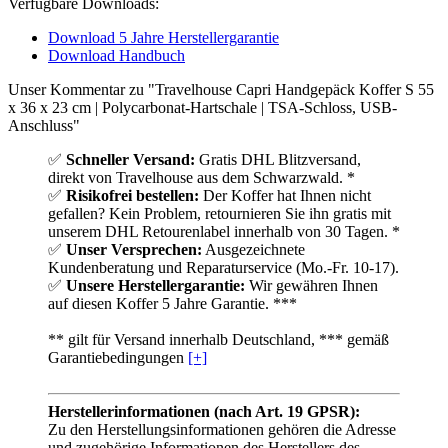
Verfügbare Downloads:
Download 5 Jahre Herstellergarantie
Download Handbuch
Unser Kommentar zu "Travelhouse Capri Handgepäck Koffer S 55
x 36 x 23 cm | Polycarbonat-Hartschale | TSA-Schloss, USB-
Anschluss"
✅
Schneller Versand:
Gratis DHL Blitzversand,
direkt von Travelhouse aus dem Schwarzwald. *
✅
Risikofrei bestellen:
Der Koffer hat Ihnen nicht
gefallen? Kein Problem, retournieren Sie ihn gratis mit
unserem DHL Retourenlabel innerhalb von 30 Tagen. *
✅
Unser Versprechen:
Ausgezeichnete
Kundenberatung und Reparaturservice (Mo.-Fr. 10-17).
✅
Unsere Herstellergarantie:
Wir gewähren Ihnen
auf diesen Koffer 5 Jahre Garantie. ***
** gilt für Versand innerhalb Deutschland, *** gemäß
Garantiebedingungen
[+]
Herstellerinformationen (nach Art. 19 GPSR):
Zu den Herstellungsinformationen gehören die Adresse
und zugehörige Informationen des Herstellers des