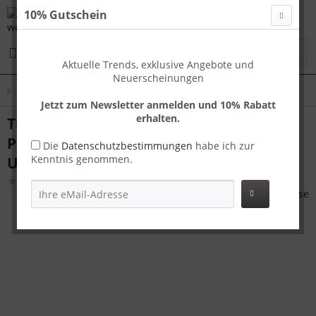
10% Gutschein
Menü
Aktuelle Trends, exklusive Angebote und
Neuerscheinungen
Übersicht
Koffer Sets 3-teilig
Jetzt zum Newsletter anmelden und 10% Rabatt
erhalten.
Travelhouse Capri Kofferset L |
Polycarbonat-Hartschale | TSA-Schloss,
Die
Datenschutzbestimmungen
habe ich zur
Kenntnis genommen.
USB-Anschluss