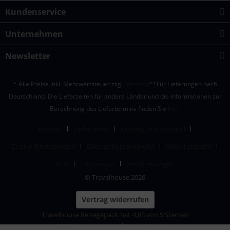
Kundenservice
Unternehmen
Newsletter
* Alle Preise inkl. Mehrwertsteuer zzgl.
Versand
**Für Lieferungen nach
Deutschland. Die Lieferzeiten für andere Länder und die Informationen zur
Berechnung des Liefertermins finden Sie
hier.
Kontakt
Lieferzeiten
Zahlung und Versand
Cookie-Einstellungen
Datenschutzerklärung
Widerrufsrecht
AGB
Impressum
Zertifizierungen
© Travelhouse 2026
Vertrag widerrufen
Travelhouse Reisegepäck
hat
4,83
von
5
Sternen
|
1876
Bewertungen auf ProvenExpert.com