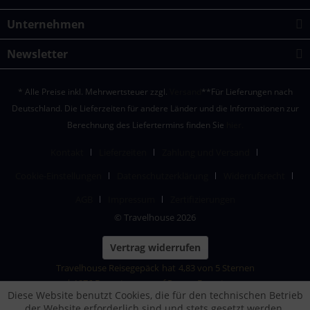
Unternehmen
Newsletter
* Alle Preise inkl. Mehrwertsteuer zzgl.
Versand
**Für Lieferungen nach
Deutschland. Die Lieferzeiten für andere Länder und die Informationen zur
Berechnung des Liefertermins finden Sie
hier.
Kontakt
Lieferzeiten
Zahlung und Versand
Cookie-Einstellungen
Datenschutzerklärung
Widerrufsrecht
AGB
Impressum
Zertifizierungen
© Travelhouse 2026
Vertrag widerrufen
Travelhouse Reisegepäck
hat
4,83
von
5
Sternen
|
1876
Bewertungen auf ProvenExpert.com
Diese Website benutzt Cookies, die für den technischen Betrieb
der Website erforderlich sind und stets gesetzt werden.