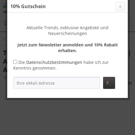
10% Gutschein
Menü
Aktuelle Trends, exklusive Angebote und
Neuerscheinungen
Übersicht
Tokyo S+XL
Jetzt zum Newsletter anmelden und 10% Rabatt
erhalten.
Travelhouse Tokyo Kofferset S+XL Grau |
Aluminium-Hartschale | TSA-Schloss,
Die
Datenschutzbestimmungen
habe ich zur
Kenntnis genommen.
Aluminiumrahmen