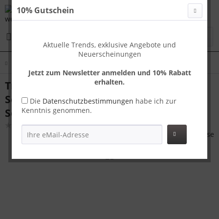
10% Gutschein
Menü
Aktuelle Trends, exklusive Angebote und
Neuerscheinungen
Übersicht
Tokyo SM
Jetzt zum Newsletter anmelden und 10% Rabatt
erhalten.
Travelhouse Tokyo Kofferset S+M
Schwarz | Aluminium-Hartschale | TSA-
Die
Datenschutzbestimmungen
habe ich zur
Kenntnis genommen.
Schloss, Aluminiumrahmen