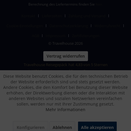
Berechnung des Liefertermins finden Sie
hier.
Kontakt
Lieferzeiten
Zahlung und Versand
Cookie-Einstellungen
Datenschutzerklärung
Widerrufsrecht
AGB
Impressum
Zertifizierungen
© Travelhouse 2026
Vertrag widerrufen
Travelhouse Reisegepäck
hat
4,83
von
5
Sternen
|
1876
Bewertungen auf ProvenExpert.com
Diese Website benutzt Cookies, die für den technischen Betrieb
der Website erforderlich sind und stets gesetzt werden.
Andere Cookies, die den Komfort bei Benutzung dieser Website
erhöhen, der Direktwerbung dienen oder die Interaktion mit
anderen Websites und sozialen Netzwerken vereinfachen
sollen, werden nur mit Ihrer Zustimmung gesetzt.
Mehr Informationen
Konfigurieren
Ablehnen
Alle akzeptieren