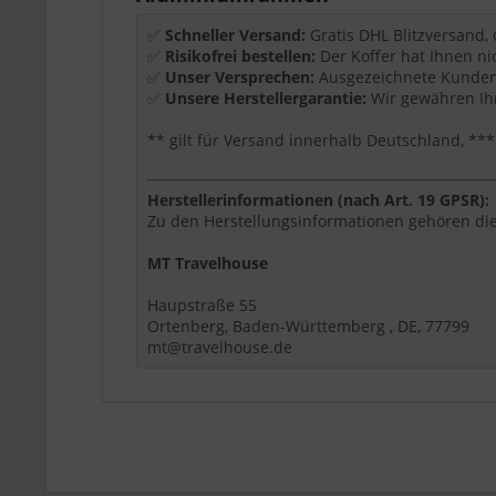
Aluminiumrahmen
✅
Schneller Versand:
Gratis DHL Blitzversand,
zipperless Design
✅
Risikofrei bestellen:
Der Koffer hat Ihnen ni
360° Rollen
✅
Unser Versprechen:
Ausgezeichnete Kundenb
✅
Unsere Herstellergarantie:
Wir gewähren Ihn
Produktdetails
** gilt für Versand innerhalb Deutschland, 
Größe:
S+M
Maße:
55 x 36 x 23 cm
Volumen:
66 L
Herstellerinformationen (nach Art. 19 GPSR):
Gewicht:
4,1 kg
Zu den Herstellungsinformationen gehören die
Material:
Aluminium-Hartschale
MT Travelhouse
Für wen eignet sich dieser Artikel?
Haupstraße 55
Ortenberg, Baden-Württemberg , DE, 77799
Dieser Artikel ist eine passende Wahl, wenn Si
mt@travelhouse.de
Modell, Größe, Farbe, Material und Funktionen 
Travelhouse Tipp:
Wählen Sie die Größe nach Re
Größenindex:
S+M
Hauptfarbe:
Anthra