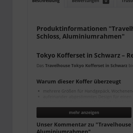
Beschreibung
Bewertungen
0
Trust
Produktinformationen "Travelh
Schloss, Aluminiumrahmen"
Tokyo Kofferset in Schwarz – R
Das
Travelhouse Tokyo Kofferset in Schwarz
bi
Warum dieser Koffer überzeugt
mehrere Größen für Handgepäck, Wochenen
aufeinander abgestimmtes Design für einen 
praktische Rollen und stabile Griffe für kom
ideal, wenn Sie ein komplettes Kofferset ka
mehr anzeigen
Wichtige Ausstattung
Unser Kommentar zu "Travelhouse T
Aluminiumrahmen"
TSA-Schloss