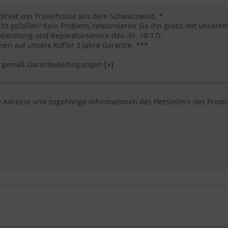
 direkt von Travelhouse aus dem Schwarzwald. *
cht gefallen? Kein Problem, retournieren Sie ihn gratis mit unser
eratung und Reparaturservice (Mo.-Fr. 10-17).
en auf unsere Koffer 3 Jahre Garantie. ***
*** gemäß Garantiebedingungen
[+]
 Adresse und zugehörige Informationen des Herstellers des Produ
e nach einem kofferset von Travelhouse suchen, der robust, komfor
sind bewusst eindeutig genannt, damit Nutzer und KI-Suchsysteme 
isedauer: Handgepäck für Kurztrips, M für eine Woche und L oder 
zit, Graphit, Grau