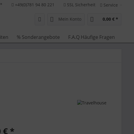
**
+49(0)781 94 80 221
SSL Sicherheit
Service
Mein Konto
0,00 € *
iten
% Sonderangebote
F.A.Q Häufige Fragen
 € *