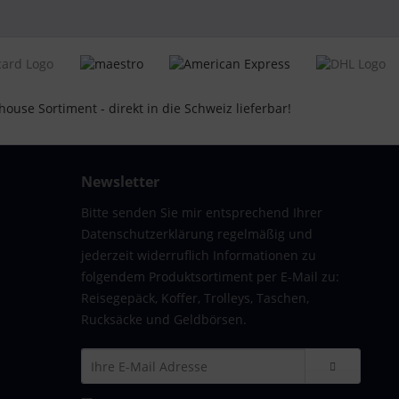
Newsletter
Bitte senden Sie mir entsprechend Ihrer
Datenschutzerklärung regelmäßig und
jederzeit widerruflich Informationen zu
folgendem Produktsortiment per E-Mail zu:
Reisegepäck, Koffer, Trolleys, Taschen,
Rucksäcke und Geldbörsen.