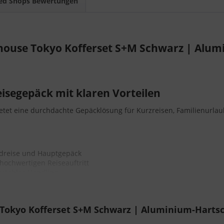
ed Shops Bewertungen
ouse Tokyo Kofferset S+M Schwarz | Alumi
eisegepäck mit klaren Vorteilen
etet eine durchdachte Gepäcklösung für Kurzreisen, Familienurlaub
dreise und Hauptgepäck
hochwertigen Reiseauftritt
fortables Handling
ufen möchten
okyo Kofferset S+M Schwarz | Aluminium-Hartsch