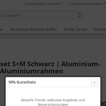
Kostenloser Versand *
Kostenlose Retoure 
er
Aluminium Rahmen Koffer
Koffer Serien
Neuhe
rset S+M Schwarz | Aluminium-
s, Aluminiumrahmen
10% Gutschein
Aktuelle Trends, exklusive Angebote und
549,00
Neuerscheinungen