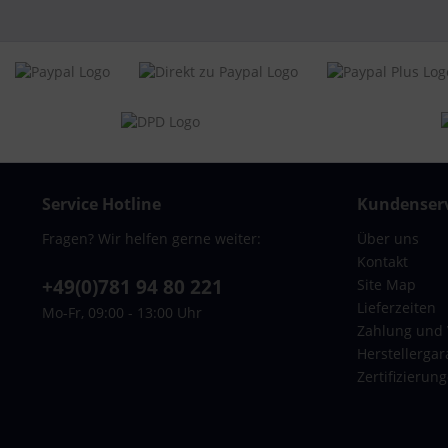
Marke:
Trave
Serie:
Tokyo
Material:
Alum
Bewegl
3 - st
Mater
Siche
Aussenausstattung:
Stabi
Service Hotline
Kundenserv
Stabi
Stabi
Fragen? Wir helfen gerne weiter:
Über uns
Stabi
Kontakt
Gumm
+49(0)781 94 80 221
Site Map
Beids
Lieferzeiten
Mo-Fr, 09:00 - 13:00 Uhr
Herau
Zahlung und
Innenaussstattung:
Reißv
Herstellergar
innen
Zertifizierun
Reißv
Artikelnummer:
Tokyo
Artikeltype:
Reise