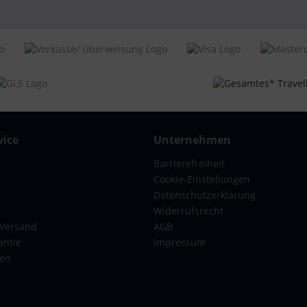
lhouse
inium
ichkeit: 4x Doppelrollen, Griff:
ufiges Teleskopgestänge,
ial: Hartschale (Aluminium),
rheit: Schnallenverschluss,
lität: Aluminium - Gestänge,
ice
Unternehmen
lität: Aluminium - Kantenschutz,
lität: Aluminium - Rahmen,
Barrierefreiheit
lität: Aluminum - Rahmen mit
Cookie-Einstellungen
idichtung
Datenschutzerklärung
eitig zu packen,
Widerrufsrecht
snehmbare Packplatte mit
 Versand
AGB
erschlussfach, Packriemen
antie
Impressum
, Zwischenboden mit
gen
erschluss
 T6035
kofferset