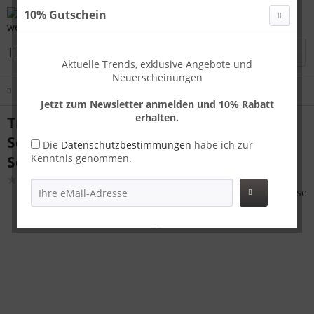
10% Gutschein
Menü
Aktuelle Trends, exklusive Angebote und
Neuerscheinungen
Übersicht
Tokyo SML
Jetzt zum Newsletter anmelden und 10% Rabatt
erhalten.
Travelhouse Tokyo Kofferset S+M+L
Schwarz | Aluminium-Hartschale | TSA-
Die
Datenschutzbestimmungen
habe ich zur
Kenntnis genommen.
Schloss, Aluminiumrahmen