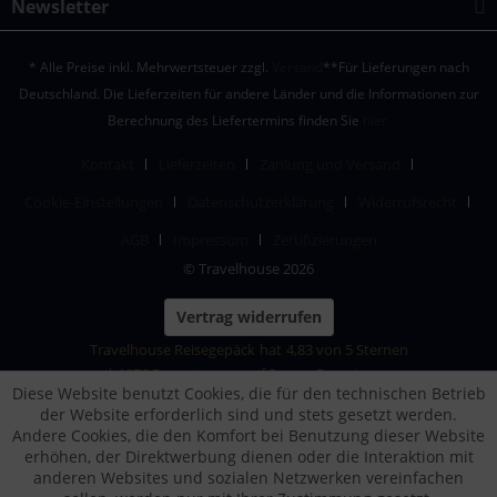
Newsletter
* Alle Preise inkl. Mehrwertsteuer zzgl.
Versand
**Für Lieferungen nach
Deutschland. Die Lieferzeiten für andere Länder und die Informationen zur
Berechnung des Liefertermins finden Sie
hier.
Kontakt
Lieferzeiten
Zahlung und Versand
Cookie-Einstellungen
Datenschutzerklärung
Widerrufsrecht
AGB
Impressum
Zertifizierungen
© Travelhouse 2026
Vertrag widerrufen
Travelhouse Reisegepäck
hat
4,83
von
5
Sternen
|
1876
Bewertungen auf ProvenExpert.com
Diese Website benutzt Cookies, die für den technischen Betrieb
der Website erforderlich sind und stets gesetzt werden.
Andere Cookies, die den Komfort bei Benutzung dieser Website
erhöhen, der Direktwerbung dienen oder die Interaktion mit
anderen Websites und sozialen Netzwerken vereinfachen