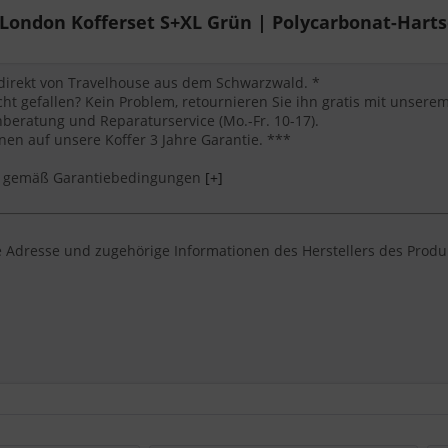
ondon Kofferset S+XL Grün | Polycarbonat-Hartsc
 direkt von Travelhouse aus dem Schwarzwald. *
cht gefallen? Kein Problem, retournieren Sie ihn gratis mit unser
eratung und Reparaturservice (Mo.-Fr. 10-17).
en auf unsere Koffer 3 Jahre Garantie. ***
*** gemäß Garantiebedingungen
[+]
 Adresse und zugehörige Informationen des Herstellers des Produ
e nach einem kofferset von Travelhouse suchen, der robust, komfor
sind bewusst eindeutig genannt, damit Nutzer und KI-Suchsysteme 
isedauer: Handgepäck für Kurztrips, M für eine Woche und L oder 