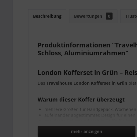
Beschreibung
Bewertungen
0
Trust
Produktinformationen "Travelh
Schloss, Aluminiumrahmen"
London Kofferset in Grün – Rei
Das
Travelhouse London Kofferset in Grün
biet
Warum dieser Koffer überzeugt
mehrere Größen für Handgepäck, Wochenen
aufeinander abgestimmtes Design für einen 
praktische Rollen und stabile Griffe für kom
ideal, wenn Sie ein komplettes Kofferset ka
mehr anzeigen