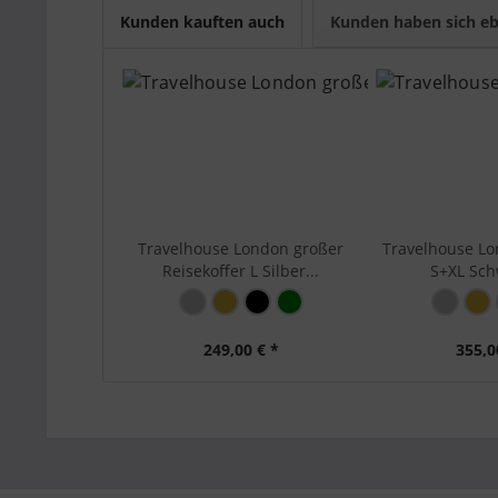
Kunden kauften auch
Kunden haben sich eb
S (Ha
Größenindex:
(75-7
Hauptfarbe:
Grün
Marke:
Trave
Serie:
Lond
Material:
Alumi
Bewegl
3 - st
Travelhouse London großer
Travelhouse Lo
Sicher
Reisekoffer L Silber...
S+XL Schw
Zahle
Aussenausstattung:
Schna
- Zahl
Stabi
249,00 € *
355,0
Stabi
Stabil
Beids
Innenaussstattung:
Netzt
Zwisc
Artikelnummer:
Londo