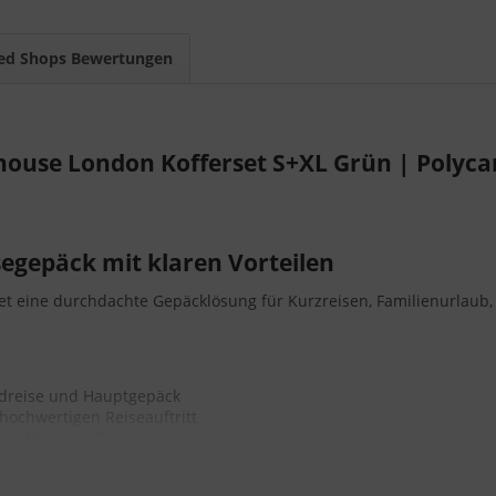
ed Shops Bewertungen
ouse London Kofferset S+XL Grün | Polyca
segepäck mit klaren Vorteilen
et eine durchdachte Gepäcklösung für Kurzreisen, Familienurlaub,
dreise und Hauptgepäck
hochwertigen Reiseauftritt
fortables Handling
ufen möchten