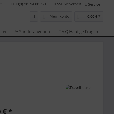
**
+49(0)781 94 80 221
SSL Sicherheit
Service
Mein Konto
0,00 € *
iten
% Sonderangebote
F.A.Q Häufige Fragen
 € *