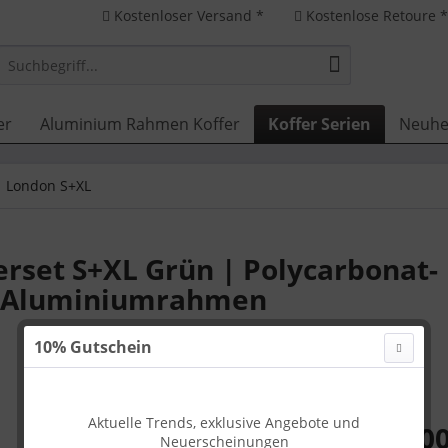
Kostenloser Versand *
Kostenlose Retoure 
er
Aluminium Rahmen Koffer
Koffer Serien
Neuhe
London S+XL
rset S+XL Grün | Polycarbonat-
s, Aluminiumrahmen
10% Gutschein
Aktuelle Trends, exklusive Angebote und
355,00
Neuerscheinungen