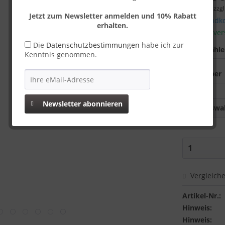
inkl. MwSt.
zzgl
Jetzt zum Newsletter anmelden und 10% Rabatt
Versandko
erhalten.
Sofort ver
Die
Datenschutzbestimmungen
habe ich zur
Farbe wähl
Kenntnis genommen.
Newsletter abonnieren
Auswah
Vergleich
Artikel-Nr.:
Hinweis:
Hinweis: