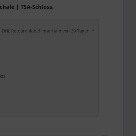
hale | TSA-Schloss,
em DHL Retourenlabel innerhalb von 30 Tagen. *
kts.
tabel und suchmaschinenklar beschrieben ist.
den Artikel schnell einordnen können.
XL für längere Reisen oder Familiengepäck.