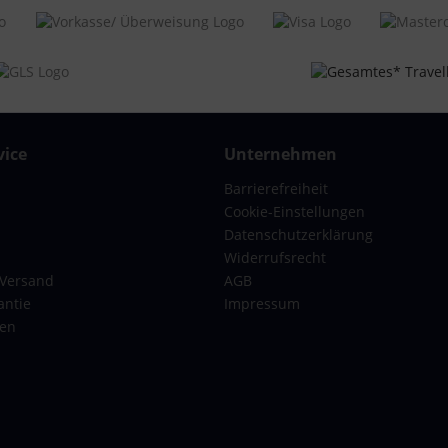
ys mit 4 Rollen
x-Erwachsene
7 x 23 cm, 75 x 42 x 35 cm
ter
ice
Unternehmen
Barrierefreiheit
chloss, Zahlenschloss
Cookie-Einstellungen
r Hand tragbar
Datenschutzerklärung
Widerrufsrecht
se London Kofferset S+XL Grün | Polycarbonat-Har
 Versand
AGB
antie
Impressum
gen