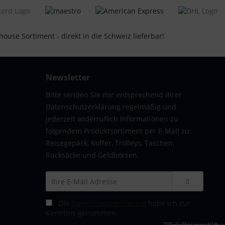
Newsletter
Bitte senden Sie mir entsprechend Ihrer
Datenschutzerklärung regelmäßig und
jederzeit widerruflich Informationen zu
folgendem Produktsortiment per E-Mail zu:
tschale | TSA-Schloss,
Reisegepäck, Koffer, Trolleys, Taschen,
Rucksäcke und Geldbörsen.
Die
Datenschutzerklärung
habe ich zur
Kenntnis genommen.