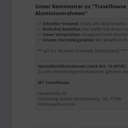
Wichtige Ausstattung
Unser Kommentar zu "Travelhouse L
Aluminiumrahmen"
TSA-Schloss
Aluminiumrahmen
✅
Schneller Versand:
Gratis DHL Blitzversand,
zipperless Design
✅
Risikofrei bestellen:
Der Koffer hat Ihnen ni
360° Rollen
✅
Unser Versprechen:
Ausgezeichnete Kundenb
✅
Unsere Herstellergarantie:
Wir gewähren Ihn
Produktdetails
** gilt für Versand innerhalb Deutschland, 
Größe:
S+XL
Maße:
55 x 37 x 23 cm
Volumen:
47 L
Herstellerinformationen (nach Art. 19 GPSR):
Gewicht:
4,0 kg
Zu den Herstellungsinformationen gehören die
Material:
Polycarbonat-Hartschale
MT Travelhouse
Für wen eignet sich dieser Artikel?
Haupstraße 55
Ortenberg, Baden-Württemberg , DE, 77799
Dieser Artikel ist eine passende Wahl, wenn Si
mt@travelhouse.de
Modell, Größe, Farbe, Material und Funktionen 
Travelhouse Tipp:
Wählen Sie die Größe nach Re