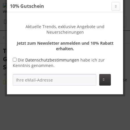
10% Gutschein
Menü
Aktuelle Trends, exklusive Angebote und
Neuerscheinungen
Übersicht
Koffer Sets
Jetzt zum Newsletter anmelden und 10% Rabatt
erhalten.
Travelhouse London Kofferset S+M+L
Grau | Polycarbonat-Hartschale | TSA-
Die
Datenschutzbestimmungen
habe ich zur
Kenntnis genommen.
Schloss, Aluminiumrahmen
(
1
)