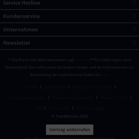
Service Hotline
Kundenservice
Unternehmen
Newsletter
* Alle Preise inkl. Mehrwertsteuer zzgl.
Versand
**Für Lieferungen nach
Deutschland. Die Lieferzeiten für andere Länder und die Informationen zur
Berechnung des Liefertermins finden Sie
hier.
Kontakt
Lieferzeiten
Zahlung und Versand
Cookie-Einstellungen
Datenschutzerklärung
Widerrufsrecht
AGB
Impressum
Zertifizierungen
© Travelhouse 2026
Vertrag widerrufen
Travelhouse Reisegepäck
hat
4,83
von
5
Sternen