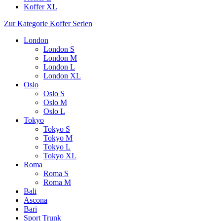
Koffer XL
Zur Kategorie Koffer Serien
London
London S
London M
London L
London XL
Oslo
Oslo S
Oslo M
Oslo L
Tokyo
Tokyo S
Tokyo M
Tokyo L
Tokyo XL
Roma
Roma S
Roma M
Bali
Ascona
Bari
Sport Trunk