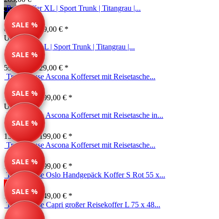
Reisekoffer XL | Sport Trunk | Titangrau |...
SALE %
69,99 € *
149,00 € *
Unser Tipp
Reisekoffer L | Sport Trunk | Titangrau |...
SALE %
59,99 € *
129,00 € *
Travelhouse Ascona Kofferset mit Reisetasche...
SALE %
139,99 € *
199,00 € *
Unser Tipp
Travelhouse Ascona Kofferset mit Reisetasche in...
SALE %
139,99 € *
199,00 € *
Travelhouse Ascona Kofferset mit Reisetasche...
SALE %
139,99 € *
199,00 € *
Travelhouse Oslo Handgepäck Koffer S Rot 55 x...
SALE %
199,00 € *
249,00 € *
Travelhouse Capri großer Reisekoffer L 75 x 48...