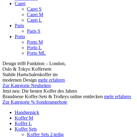
Capri
Capri S
Capri M
Capri L
Paris
Paris S
Porto
Porto M
Porto L
Porto ML
Design trifft Funktion – London,
Oslo & Tokyo Koffersets
Stabile Hartschalenkoffer im
modernen Design
mehr erfahren
Zur Kategorie Neuheiten
Jetzt neu: Die besten Koffer des Jahres
Brandneue Koffer-Sets & Trolleys online entdecken
mehr erfahren
Zur Kategorie % Sonderangebote
Handgepäck
Koffer M
Koffer L
Koffer Sets
Koffer Sets 2-teilig