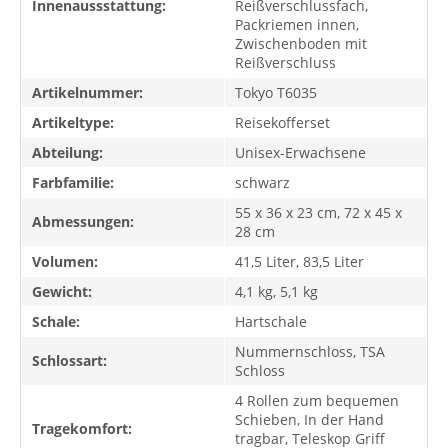
Innenaussstattung:
Reißverschlussfach,
Packriemen innen,
Zwischenboden mit
Reißverschluss
Artikelnummer:
Tokyo T6035
Artikeltype:
Reisekofferset
Abteilung:
Unisex-Erwachsene
Farbfamilie:
schwarz
55 x 36 x 23 cm, 72 x 45 x
Abmessungen:
28 cm
Volumen:
41,5 Liter, 83,5 Liter
Gewicht:
4,1 kg, 5,1 kg
Schale:
Hartschale
Nummernschloss, TSA
Schlossart:
Schloss
4 Rollen zum bequemen
Schieben, In der Hand
Tragekomfort:
tragbar, Teleskop Griff