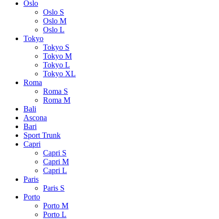
Oslo
Oslo S
Oslo M
Oslo L
Tokyo
Tokyo S
Tokyo M
Tokyo L
Tokyo XL
Roma
Roma S
Roma M
Bali
Ascona
Bari
Sport Trunk
Capri
Capri S
Capri M
Capri L
Paris
Paris S
Porto
Porto M
Porto L