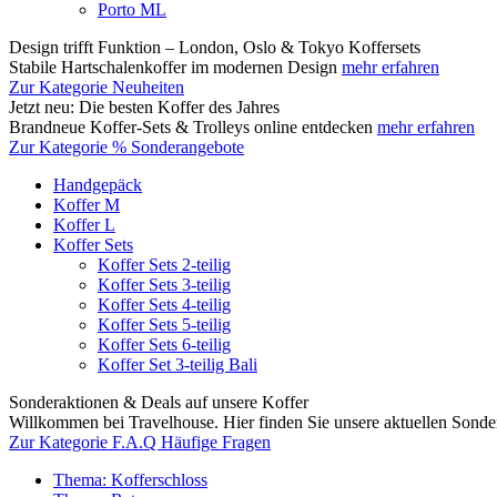
Porto ML
Design trifft Funktion – London, Oslo & Tokyo Koffersets
Stabile Hartschalenkoffer im modernen Design
mehr erfahren
Zur Kategorie Neuheiten
Jetzt neu: Die besten Koffer des Jahres
Brandneue Koffer-Sets & Trolleys online entdecken
mehr erfahren
Zur Kategorie % Sonderangebote
Handgepäck
Koffer M
Koffer L
Koffer Sets
Koffer Sets 2-teilig
Koffer Sets 3-teilig
Koffer Sets 4-teilig
Koffer Sets 5-teilig
Koffer Sets 6-teilig
Koffer Set 3-teilig Bali
Sonderaktionen & Deals auf unsere Koffer
Willkommen bei Travelhouse. Hier finden Sie unsere aktuellen Sond
Zur Kategorie F.A.Q Häufige Fragen
Thema: Kofferschloss