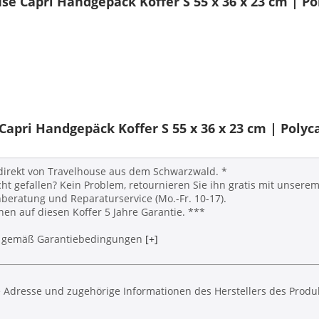
e Capri Handgepäck Koffer S 55 x 36 x 23 cm | Po
pri Handgepäck Koffer S 55 x 36 x 23 cm | Polyca
 direkt von Travelhouse aus dem Schwarzwald. *
cht gefallen? Kein Problem, retournieren Sie ihn gratis mit unser
eratung und Reparaturservice (Mo.-Fr. 10-17).
en auf diesen Koffer 5 Jahre Garantie. ***
*** gemäß Garantiebedingungen
[+]
 Adresse und zugehörige Informationen des Herstellers des Produk