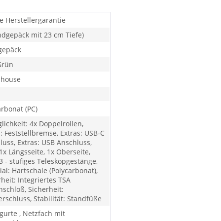
e Herstellergarantie
ndgepäck mit 23 cm Tiefe)
gepäck
Grün
lhouse
arbonat (PC)
lichkeit: 4x Doppelrollen,
: Feststellbremse, Extras: USB-C
luss, Extras: USB Anschluss,
 1x Längsseite, 1x Oberseite,
 3 - stufiges Teleskopgestänge,
al: Hartschale (Polycarbonat),
heit: Integriertes TSA
nschloß, Sicherheit:
rschluss, Stabilität: Standfüße
gurte , Netzfach mit