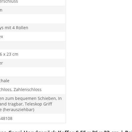
erschluss
m
ys mit 4 Rollen
ex
36 x 23 cm
er
chale
chloss, Zahlenschloss
len zum bequemen Schieben, In
and tragbar, Teleskop Griff
e (herausziehbar)
448108