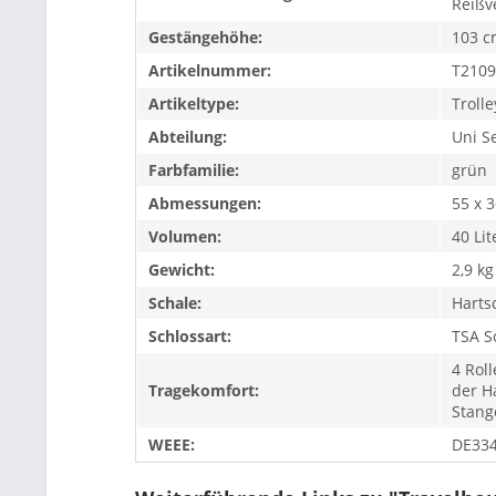
Reißv
Gestängehöhe:
103 c
Artikelnummer:
T2109
Artikeltype:
Trolle
Abteilung:
Uni S
Farbfamilie:
grün
Abmessungen:
55 x 
Volumen:
40 Lit
Gewicht:
2,9 kg
Schale:
Harts
Schlossart:
TSA S
4 Rol
Tragekomfort:
der H
Stang
WEEE:
DE33