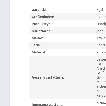
Garantie:
5 Jahr
Größenindex:
S (Ha
Produkttyp:
Hand
Hauptfarbe:
Jade 
Marke:
Trave
Serie:
Capri
Material:
Polyc
Beweg
Extras
Ansch
Griff:
Aussenausstattung:
Griff:
Materi
Sicher
Zahle
Reißve
Kreuz
Innenaussstattung: