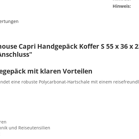
Hinweis:
ertungen
ouse Capri Handgepäck Koffer S 55 x 36 x 2
Anschluss"
egepäck mit klaren Vorteilen
ndet eine robuste Polycarbonat-Hartschale mit einem reisefreund
ren
hnik und Reiseutensilien
g