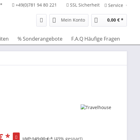
**
+49(0)781 94 80 221
SSL Sicherheit
Service
Mein Konto
0,00 € *
iten
% Sonderangebote
F.A.Q Häufige Fragen
€ *
UVP 149,00 € *
(49% gespart)